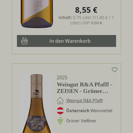
8,55 €
Regulärer Preis:
Inhalt:
0.75 Liter
(11,40 € / 1
Liter)
UVP
9,50 €
In den Warenkorb
2025
Weingut R&A Pfaffl -
ZEISEN - Grüner
VeltlinerWeinviertel
Weingut R&A Pfaffl
DAC
Österreich
Weinviertel
Grüner Veltliner