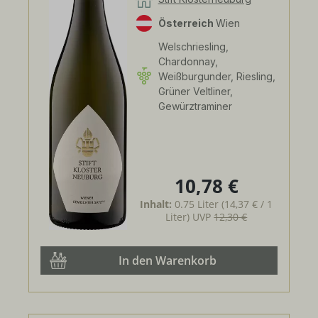
Österreich
Wien
Welschriesling,
Chardonnay,
Weißburgunder, Riesling,
Grüner Veltliner,
Gewürztraminer
10,78 €
Regulärer Preis:
Inhalt:
0.75 Liter
(14,37 € / 1
Liter)
UVP
12,30 €
In den Warenkorb