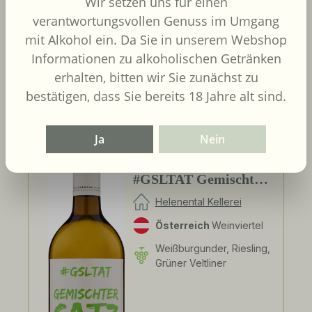
Wir setzen uns für einen
UVP
9,90 €
verantwortungsvollen Genuss im Umgang
mit Alkohol ein. Da Sie in unserem Webshop
Informationen zu alkoholischen Getränken
Details
erhalten, bitten wir Sie zunächst zu
bestätigen, dass Sie bereits 18 Jahre alt sind.
Ja
Nein
2024
Helenental Kellerei -
#GSLTAT Gemischter
Satz - Liter
Helenental Kellerei
Österreich
Weinviertel
Weißburgunder, Riesling,
Grüner Veltliner