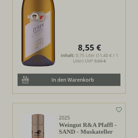
8,55 €
Regulärer Preis:
Inhalt:
0.75 Liter
(11,40 € / 1
Liter)
UVP
9,50 €
In den Warenkorb
2025
Weingut R&A Pfaffl -
SAND - Muskateller