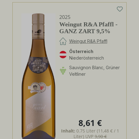
2025
Weingut R&A Pfaffl -
GANZ ZART 9,5%
Weingut R&A Pfaffl
Österreich
Niederösterreich
Sauvignon Blanc, Grüner
Veltliner
8,61 €
Regulärer Preis:
Inhalt:
0.75 Liter
(11,48 € / 1
Liter)
UVP
9,90 €