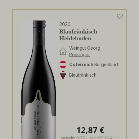
2020
Blaufränkisch
Heideboden
Weingut Georg
Preisinger
Österreich
Burgenland
Blaufränkisch
12,87 €
Regulärer Preis:
Inhalt:
0.75 Liter
(17,16 € / 1