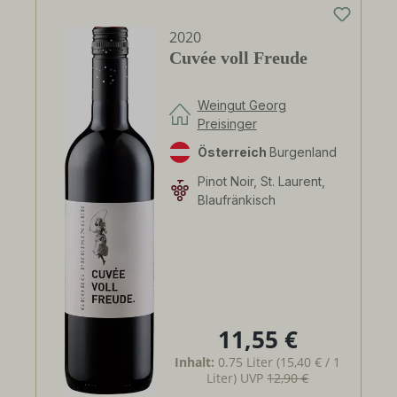
2020
Cuvée voll Freude
Weingut Georg
Preisinger
Österreich
Burgenland
Pinot Noir, St. Laurent,
Blaufränkisch
11,55 €
Regulärer Preis:
Inhalt:
0.75 Liter
(15,40 € / 1
Liter)
UVP
12,90 €