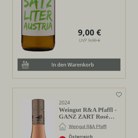
9,00 €
Regulärer Preis:
UVP
9,90 €
In den Warenkorb
2024
Weingut R&A Pfaffl -
GANZ ZART Rosé
9,5%
Weingut R&A Pfaffl
Österreich