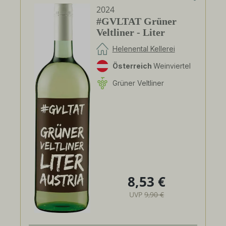
2024
#GVLTAT Grüner
Veltliner - Liter
Helenental Kellerei
Österreich
Weinviertel
Grüner Veltliner
8,53 €
Regulärer Preis:
UVP
9,90 €