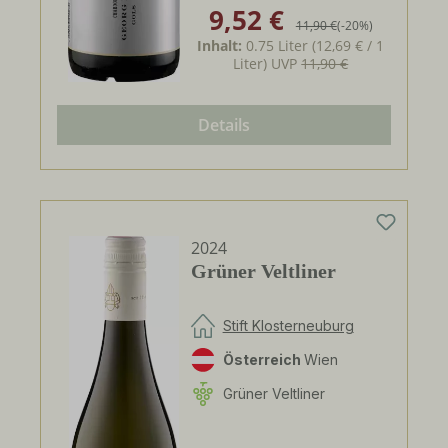
9,52 €
Verkaufspreis:
Regulärer Preis:
11,90 €
(-20%)
Inhalt:
0.75 Liter
(12,69 € / 1
Liter)
UVP
11,90 €
Details
2024
Grüner Veltliner
Stift Klosterneuburg
Österreich
Wien
Grüner Veltliner