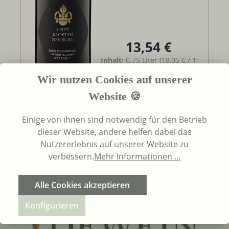
13,54 €
Regulärer Preis:
Inhalt:
0.75 Liter
(18,05 € / 1
Liter)
UVP
15,30 €
Wir nutzen Cookies auf unserer
Website 🍪
Details
Einige von ihnen sind notwendig für den Betrieb
dieser Website, andere helfen dabei das
Nutzererlebnis auf unserer Website zu
Seite
Seite
1
2
verbessern.
Mehr Informationen ...
Alle Cookies akzeptieren
Konfigurieren