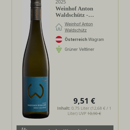
2025
Weinhof Anton
Waldschütz -
Wagramer Terrassen
Weinhof Anton
Roter Veltliner DAC
Waldschütz
Österreich
Wagram
Grüner Veltliner
9,51 €
Regulärer Preis:
Inhalt:
0.75 Liter
(12,68 € / 1
Liter)
UVP
10,90 €