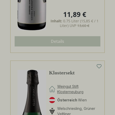
11,89 €
Regulärer Preis:
Inhalt:
0.75 Liter
(15,85 € / 1
Liter)
UVP
13,60 €
Details
Klostersekt
Weingut Stift
Klosterneuburg
Österreich
Wien
Welschriesling, Grüner
Veltliner