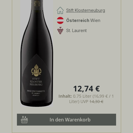
Stift Klosterneuburg
Österreich
Wien
St. Laurent
12,74 €
Regulärer Preis:
Inhalt:
0.75 Liter
(16,99 € / 1
Liter)
UVP
14,30 €
In den Warenkorb