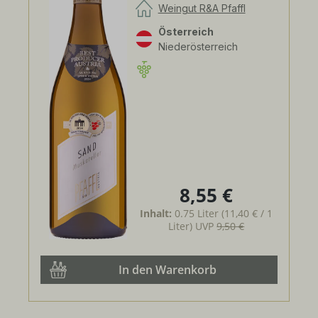
Weingut R&A Pfaffl
Österreich
Niederösterreich
8,55 €
Regulärer Preis:
Inhalt:
0.75 Liter
(11,40 € / 1
Liter)
UVP
9,50 €
In den Warenkorb