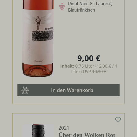
Pinot Noir, St. Laurent,
Blaufränkisch
9,00 €
Regulärer Preis:
Inhalt:
0.75 Liter
(12,00 € / 1
Liter)
UVP
10,30 €
In den Warenkorb
2021
Über den Wolken Rot