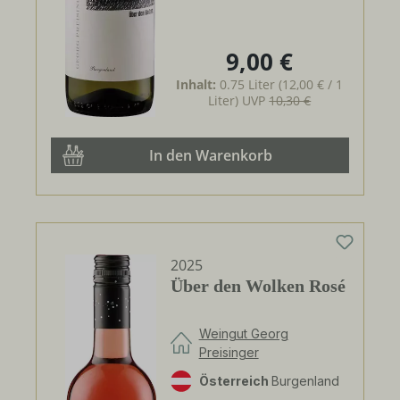
9,00 €
Regulärer Preis:
Inhalt:
0.75 Liter
(12,00 € / 1
Liter)
UVP
10,30 €
In den Warenkorb
2025
Über den Wolken Rosé
Weingut Georg
Preisinger
Österreich
Burgenland