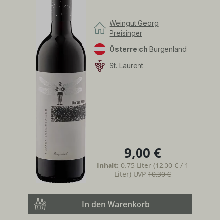
Weingut Georg
Preisinger
Österreich
Burgenland
St. Laurent
9,00 €
Regulärer Preis:
Inhalt:
0.75 Liter
(12,00 € / 1
Liter)
UVP
10,30 €
In den Warenkorb