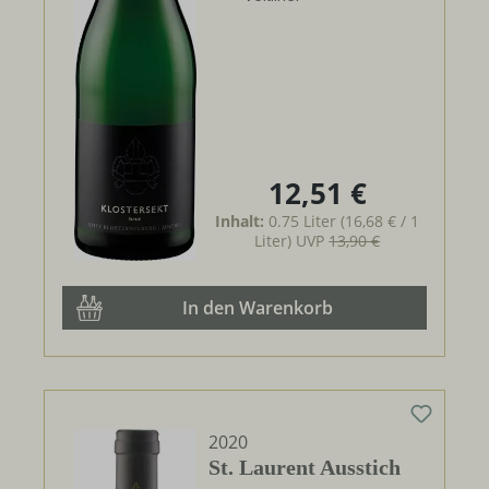
12,51 €
Regulärer Preis:
Inhalt:
0.75 Liter
(16,68 € / 1
Liter)
UVP
13,90 €
In den Warenkorb
2020
St. Laurent Ausstich