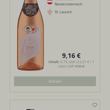
Niederösterreich
St. Laurent
9,16 €
Regulärer Preis:
Inhalt:
0.75 Liter
(12,21 € / 1
Liter)
UVP
9,90 €
Details