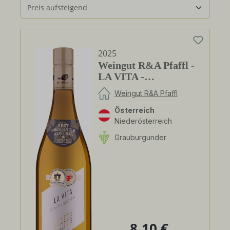
2025
Weingut R&A Pfaffl -
LA VITA -
Grauburgunder
Weingut R&A Pfaffl
Österreich
Niederösterreich
Grauburgunder
8,10 €
Regulärer Preis: