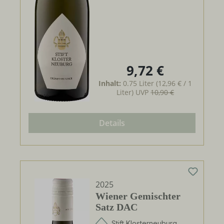
9,72 €
Regulärer Preis:
Inhalt:
0.75 Liter
(12,96 € / 1
Liter)
UVP
10,90 €
Details
2025
Wiener Gemischter
Satz DAC
Stift Klosterneuburg