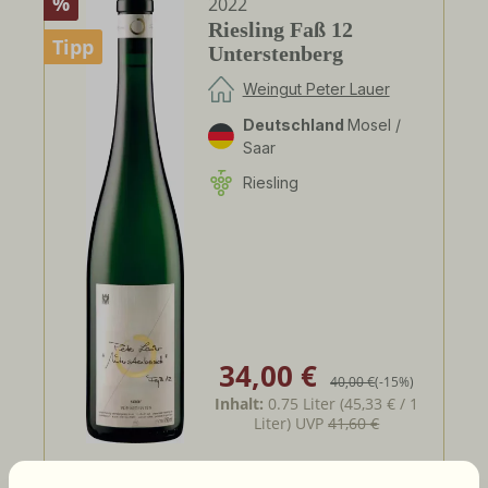
%
2022
Riesling Faß 12
Tipp
Unterstenberg
Weingut Peter Lauer
Deutschland
Mosel /
Saar
Riesling
34,00 €
Verkaufspreis:
Regulärer Preis:
40,00 €
(-15%)
Inhalt:
0.75 Liter
(45,33 € / 1
Liter)
UVP
41,60 €