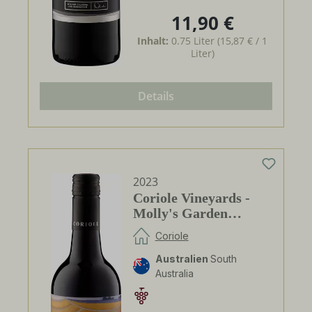
11,90 €
Regulärer Preis:
Inhalt:
0.75 Liter
(15,87 € / 1
Liter)
Details
2023
Coriole Vineyards -
Molly's Garden
Shiraz-Sangiovese
Coriole
Australien
South
Australia