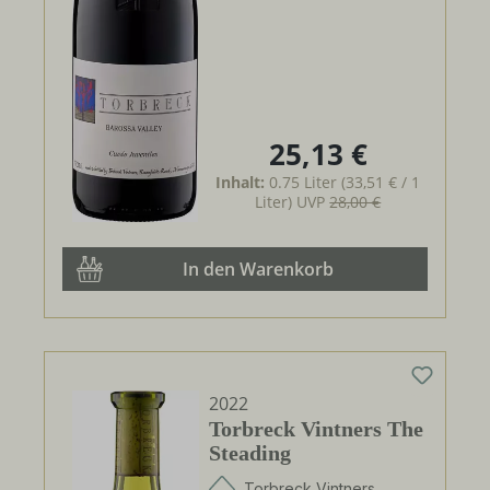
25,13 €
Regulärer Preis:
Inhalt:
0.75 Liter
(33,51 € / 1
Liter)
UVP
28,00 €
In den Warenkorb
2022
Torbreck Vintners The
Steading
Torbreck Vintners