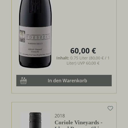
60,00 €
Regulärer Preis:
Inhalt:
0.75 Liter
(80,00 € / 1
Liter)
UVP
60,00 €
In den Warenkorb
2018
Coriole Vineyards -