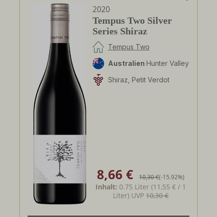
2020
Tempus Two Silver
Series Shiraz
Tempus Two
Australien
Hunter Valley
Shiraz, Petit Verdot
8,66 €
Verkaufspreis:
Regulärer Preis:
10,30 €
(-15.92%)
Inhalt:
0.75 Liter
(11,55 € / 1
Liter)
UVP
10,30 €