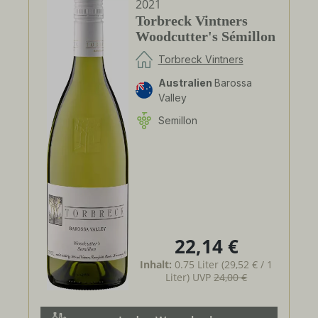
2021
Torbreck Vintners
Woodcutter's Sémillon
Torbreck Vintners
Australien
Barossa
Valley
Semillon
22,14 €
Regulärer Preis:
Inhalt:
0.75 Liter
(29,52 € / 1
Liter)
UVP
24,00 €