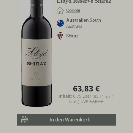
Lloyd Reserve Shiraz
Coriole
Australien
South
Australia
Shiraz
63,83 €
Regulärer Preis:
Inhalt:
0.75 Liter
(85,11 € / 1
Liter)
UVP
67,00 €
In den Warenkorb