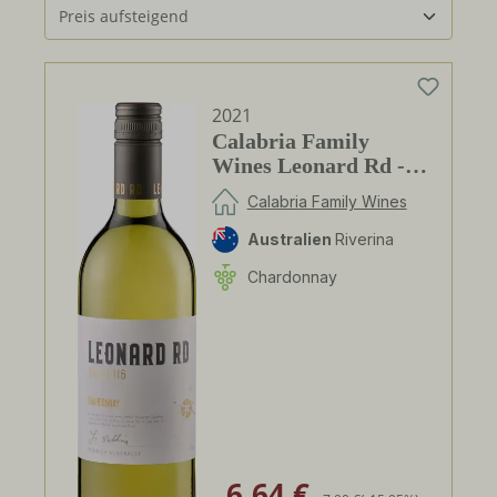
2021
Calabria Family
Wines Leonard Rd -
Chardonnay
Calabria Family Wines
Australien
Riverina
Chardonnay
6,64 €
Verkaufspreis:
Regulärer Preis: