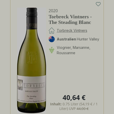
2020
Torbreck Vintners -
The Steading Blanc
Torbreck Vintners
Australien
Hunter Valley
Viognier, Marsanne,
Roussanne
40,64 €
Regulärer Preis:
Inhalt:
0.75 Liter
(54,19 € / 1
Liter)
UVP
44,00 €