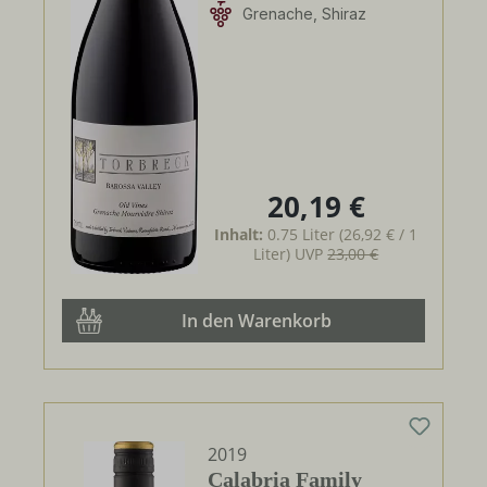
Grenache, Shiraz
20,19 €
Regulärer Preis:
Inhalt:
0.75 Liter
(26,92 € / 1
Liter)
UVP
23,00 €
In den Warenkorb
2019
Calabria Family