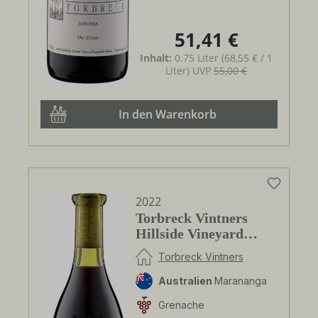
51,41 €
Regulärer Preis:
Inhalt:
0.75 Liter
(68,55 € / 1
Liter)
UVP
55,00 €
In den Warenkorb
2022
Torbreck Vintners
Hillside Vineyard
Grenache
Torbreck Vintners
Australien
Marananga
Grenache