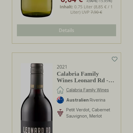
7,90 €
(-15.95%)
Inhalt:
0.75 Liter
(8,85 € / 1
Liter)
UVP
7,90 €
Details
2021
Calabria Family
Wines Leonard Rd -
Cabernet Merlot
Calabria Family Wines
Australien
Riverina
Petit Verdot, Cabernet
Sauvignon, Merlot