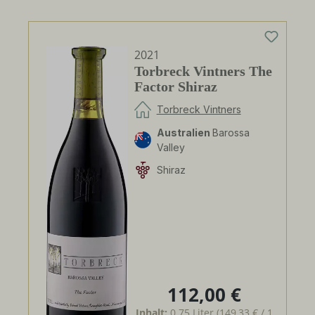
2021
Torbreck Vintners The
Factor Shiraz
Torbreck Vintners
Australien
Barossa
Valley
Shiraz
112,00 €
Regulärer Preis:
Inhalt:
0.75 Liter
(149,33 € / 1