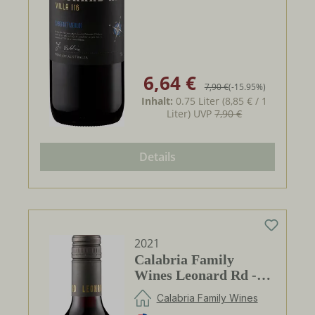
6,64 €
Verkaufspreis:
Regulärer Preis:
7,90 €
(-15.95%)
Inhalt:
0.75 Liter
(8,85 € / 1
Liter)
UVP
7,90 €
Details
2021
Calabria Family
Wines Leonard Rd -
Shiraz
Calabria Family Wines