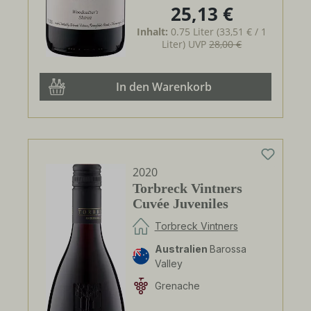
25,13 €
Regulärer Preis:
Inhalt:
0.75 Liter
(33,51 € / 1
Liter)
UVP
28,00 €
In den Warenkorb
2020
Torbreck Vintners
Cuvée Juveniles
Torbreck Vintners
Australien
Barossa
Valley
Grenache