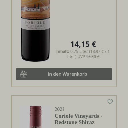
14,15 €
Regulärer Preis:
Inhalt:
0.75 Liter
(18,87 € / 1
Liter)
UVP
16,30 €
In den Warenkorb
2021
Coriole Vineyards -
Redstone Shiraz