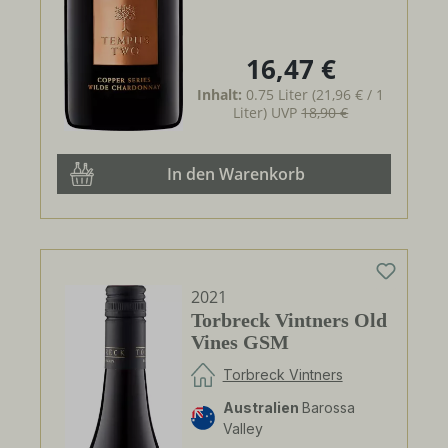
16,47 €
Regulärer Preis:
Inhalt:
0.75 Liter
(21,96 € / 1
Liter)
UVP
18,90 €
In den Warenkorb
2021
Torbreck Vintners Old
Vines GSM
Torbreck Vintners
Australien
Barossa
Valley