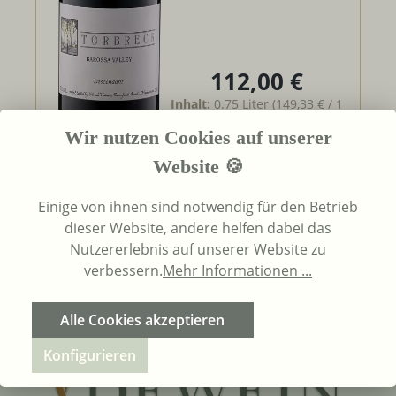
112,00 €
Regulärer Preis:
Inhalt:
0.75 Liter
(149,33 € / 1
Liter)
UVP
112,00 €
Wir nutzen Cookies auf unserer
Website 🍪
In den Warenkorb
Einige von ihnen sind notwendig für den Betrieb
dieser Website, andere helfen dabei das
Nutzererlebnis auf unserer Website zu
Seite
Seite
1
2
verbessern.
Mehr Informationen ...
Alle Cookies akzeptieren
Konfigurieren