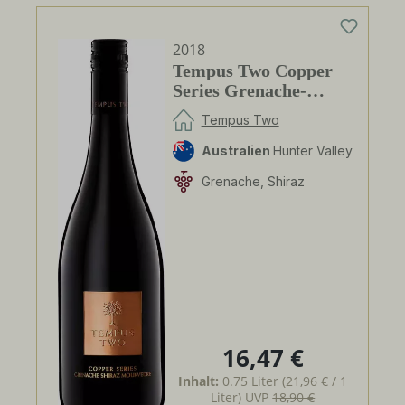
2018
Tempus Two Copper
Series Grenache-
Shiraz-Mourvèdre
Tempus Two
Australien
Hunter Valley
Grenache, Shiraz
16,47 €
Regulärer Preis:
Inhalt:
0.75 Liter
(21,96 € / 1
Liter)
UVP
18,90 €