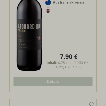
Australien
Riverina
7,90 €
Regulärer Preis:
Inhalt:
0.75 Liter
(10,53 € / 1
Liter)
UVP
7,90 €
Details