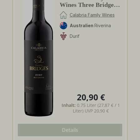
Wines Three Bridges
Durif
Calabria Family Wines
Australien
Riverina
Durif
20,90 €
Regulärer Preis:
Inhalt:
0.75 Liter
(27,87 € / 1
Liter)
UVP
20,90 €
Details