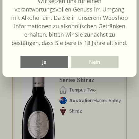
Wir setzen uns für einen
Inhalt:
0.75 Liter
(27,87 € / 1
verantwortungsvollen Genuss im Umgang
Liter)
UVP
20,90 €
mit Alkohol ein. Da Sie in unserem Webshop
Informationen zu alkoholischen Getränken
Details
erhalten, bitten wir Sie zunächst zu
bestätigen, dass Sie bereits 18 Jahre alt sind.
Ja
Nein
2020
Tempus Two Pewter
Series Shiraz
Tempus Two
Australien
Hunter Valley
Shiraz