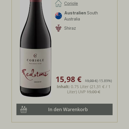
Coriole
Australien
South
Australia
Shiraz
15,98 €
Verkaufspreis:
Regulärer Preis:
19,00 €
(-15.89%)
Inhalt:
0.75 Liter
(21,31 € / 1
Liter)
UVP
19,00 €
In den Warenkorb