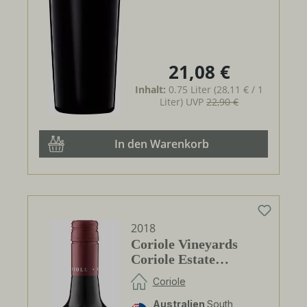
21,08 €
Regulärer Preis:
Inhalt:
0.75 Liter
(28,11 € / 1
Liter)
UVP
22,90 €
In den Warenkorb
2018
Coriole Vineyards
Coriole Estate
Cabernet Sauvignon
Coriole
Australien
South