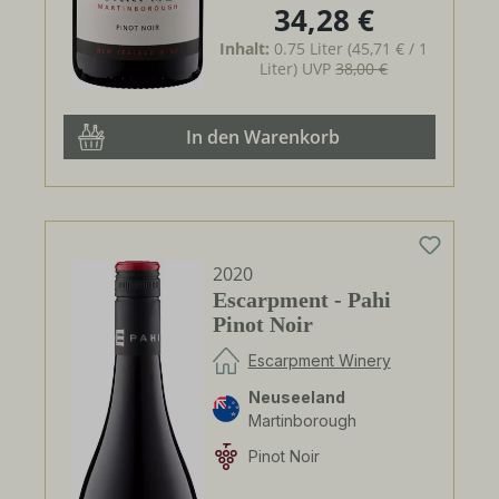
34,28 €
Regulärer Preis:
Inhalt:
0.75 Liter
(45,71 € / 1
Liter)
UVP
38,00 €
In den Warenkorb
2020
Escarpment - Pahi
Pinot Noir
Escarpment Winery
Neuseeland
Martinborough
Pinot Noir