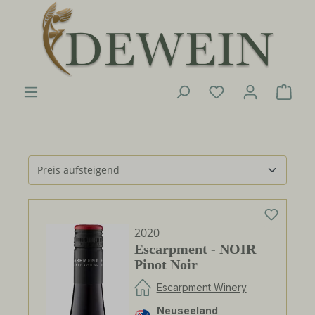
Zum Hauptinhalt springen
Du hast 0 Produk
Ware
2020
Escarpment - NOIR
Pinot Noir
Escarpment Winery
Neuseeland