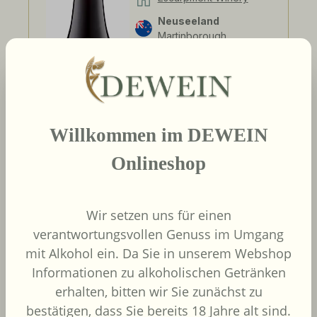
Neuseeland
Martinborough
Pinot Noir
Willkommen im DEWEIN
Onlineshop
44,11 €
Regulärer Preis:
Inhalt:
0.75 Liter
(58,81 € / 1
Wir setzen uns für einen
Liter)
UVP
48,00 €
verantwortungsvollen Genuss im Umgang
mit Alkohol ein. Da Sie in unserem Webshop
In den Warenkorb
Informationen zu alkoholischen Getränken
erhalten, bitten wir Sie zunächst zu
bestätigen, dass Sie bereits 18 Jahre alt sind.