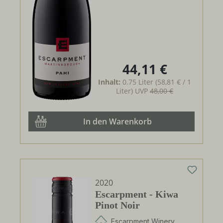
44,11 €
Regulärer Preis:
Inhalt:
0.75 Liter
(58,81 € / 1
Liter)
UVP
48,00 €
In den Warenkorb
2020
Escarpment - Kiwa
Pinot Noir
Escarpment Winery