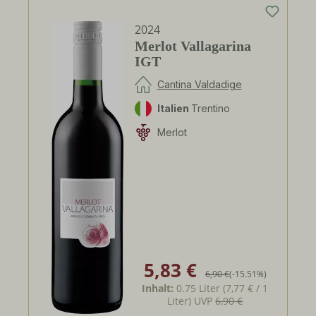
2024
Merlot Vallagarina
IGT
Cantina Valdadige
Italien
Trentino
Merlot
5,83 €
Verkaufspreis:
Regulärer Preis:
6,90 €
(-15.51%)
Inhalt:
0.75 Liter
(7,77 € / 1
Liter)
UVP
6,90 €