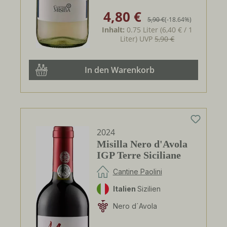
4,80 €
Verkaufspreis:
Regulärer Preis:
5,90 €
(-18.64%)
Inhalt:
0.75 Liter
(6,40 € / 1
Liter)
UVP
5,90 €
In den Warenkorb
2024
Misilla Nero d'Avola
IGP Terre Siciliane
Cantine Paolini
Italien
Sizilien
Nero d´Avola