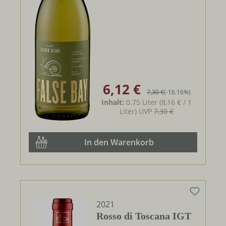
6,12 €
Verkaufspreis:
Regulärer Preis:
7,30 €
(-16.16%)
Inhalt:
0.75 Liter
(8,16 € / 1
Liter)
UVP
7,30 €
In den Warenkorb
2021
Rosso di Toscana IGT