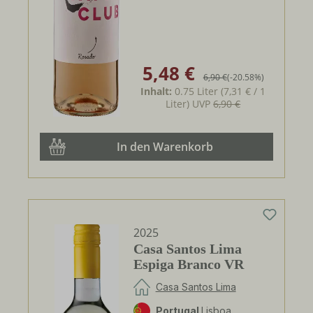
5,48 €
Verkaufspreis:
Regulärer Preis:
6,90 €
(-20.58%)
Inhalt:
0.75 Liter
(7,31 € / 1
Liter)
UVP
6,90 €
In den Warenkorb
2025
Casa Santos Lima
Espiga Branco VR
Casa Santos Lima
Portugal
Lisboa