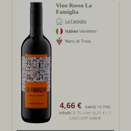
Vino Rosso La
Famiglia
La Famiglia
Italien
Venetien
Nero di Troia
4,66 €
Verkaufspreis:
Regulärer Preis:
5,60 €
(-16.79%)
Inhalt:
0.75 Liter
(6,21 € / 1
Liter)
UVP
5,60 €