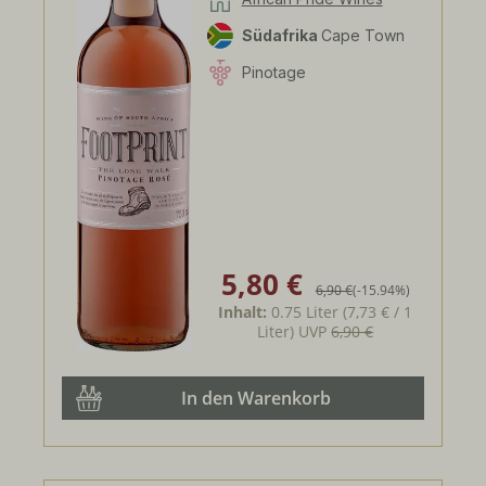
Südafrika
Cape Town
Pinotage
5,80 €
Verkaufspreis:
Regulärer Preis:
6,90 €
(-15.94%)
Inhalt:
0.75 Liter
(7,73 € / 1
Liter)
UVP
6,90 €
In den Warenkorb