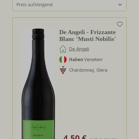
De Angeli - Frizzante
Blanc 'Musti Nobilis'
De Angeli
Italien
Venetien
Chardonnay, Glera
4,50 €
Verkaufspreis:
Regulärer Preis: