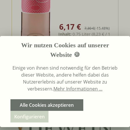
6,17 €
Verkaufspreis:
Regulärer Preis:
7,30 €
(-15.48%)
Inhalt:
0.75 Liter
(8,23 € / 1
Liter)
UVP
7,30 €
Wir nutzen Cookies auf unserer
Website 🍪
In den Warenkorb
Einige von ihnen sind notwendig für den Betrieb
dieser Website, andere helfen dabei das
Nutzererlebnis auf unserer Website zu
Seite
Seite
Seite
Seite
Seite
1
2
3
4
5
verbessern.
Mehr Informationen ...
Alle Cookies akzeptieren
Konfigurieren