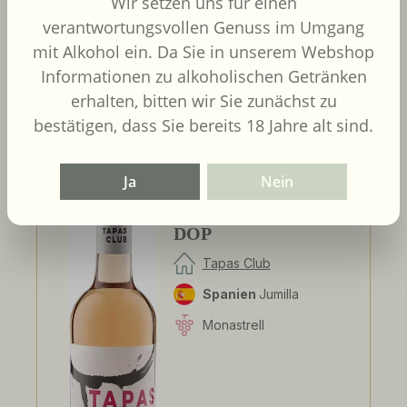
Wir setzen uns für einen
Inhalt:
0.75 Liter
(7,25 € / 1
verantwortungsvollen Genuss im Umgang
Liter)
UVP
6,90 €
mit Alkohol ein. Da Sie in unserem Webshop
Informationen zu alkoholischen Getränken
In den Warenkorb
erhalten, bitten wir Sie zunächst zu
bestätigen, dass Sie bereits 18 Jahre alt sind.
Ja
Nein
2025
Tapas Club Rosado
DOP
Tapas Club
Spanien
Jumilla
Monastrell