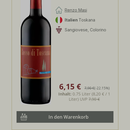
Renzo Masi
Italien
Toskana
Sangiovese, Colorino
6,15 €
Verkaufspreis:
Regulärer Preis:
7,90 €
(-22.15%)
Inhalt:
0.75 Liter
(8,20 € / 1
Liter)
UVP
7,90 €
In den Warenkorb