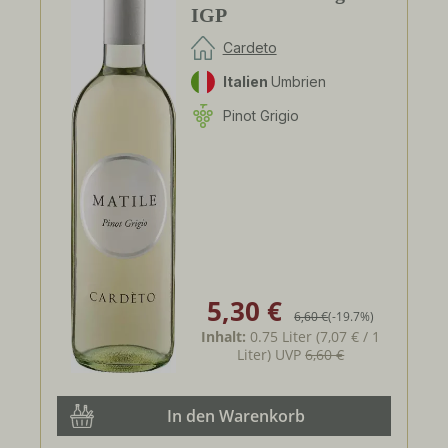
IGP
Cardeto
Italien
Umbrien
Pinot Grigio
5,30 €
Verkaufspreis:
Regulärer Preis:
6,60 €
(-19.7%)
Inhalt:
0.75 Liter
(7,07 € / 1
Liter)
UVP
6,60 €
In den Warenkorb