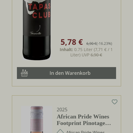
5,78 €
Verkaufspreis:
Regulärer Preis:
6,90 €
(-16.23%)
Inhalt:
0.75 Liter
(7,71 € / 1
Liter)
UVP
6,90 €
In den Warenkorb
2025
African Pride Wines
Footprint Pinotage
Rosé
African Pride Wines