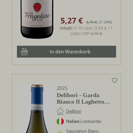
5,27 €
Verkaufspreis:
Regulärer Preis:
6,70 €
(-21.34%)
Inhalt:
0.75 Liter
(7,03 € / 1
Liter)
UVP
6,70 €
In den Warenkorb
2025
Delibori - Garda
Bianco Il Laghetto
DOC
Delibori
Italien
Lombardei
Sauvignon Blanc,