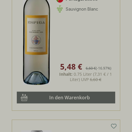
Sauvignon Blanc
5,48 €
Verkaufspreis:
Regulärer Preis:
6,60 €
(-16.97%)
Inhalt:
0.75 Liter
(7,31 € / 1
Liter)
UVP
6,60 €
In den Warenkorb