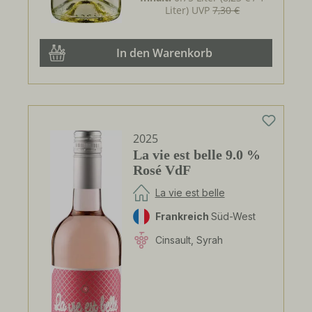
Liter)
UVP
7,30 €
In den Warenkorb
2025
La vie est belle 9.0 %
Rosé VdF
La vie est belle
Frankreich
Süd-West
Cinsault, Syrah