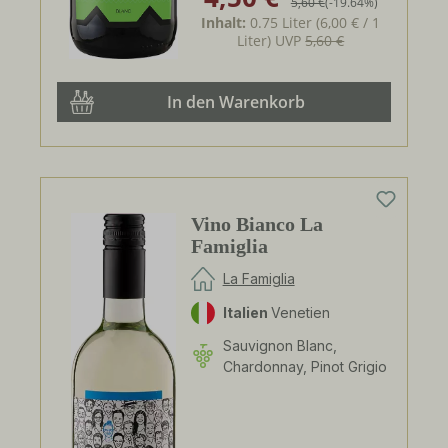
5,60 €
(-19.64%)
Inhalt:
0.75 Liter
(6,00 € / 1
Liter)
UVP
5,60 €
In den Warenkorb
Vino Bianco La
Famiglia
La Famiglia
Italien
Venetien
Sauvignon Blanc,
Chardonnay, Pinot Grigio