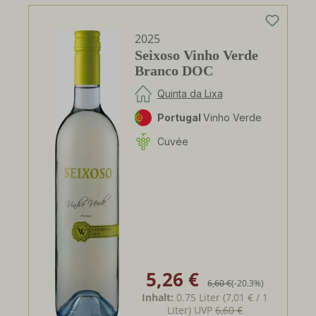
2025
Seixoso Vinho Verde
Branco DOC
Quinta da Lixa
Portugal
Vinho Verde
Cuvée
5,26 €
Verkaufspreis:
Regulärer Preis:
6,60 €
(-20.3%)
Inhalt:
0.75 Liter
(7,01 € / 1
Liter)
UVP
6,60 €