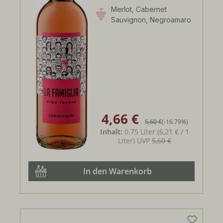
Merlot, Cabernet
Sauvignon, Negroamaro
4,66 €
Verkaufspreis:
Regulärer Preis:
5,60 €
(-16.79%)
Inhalt:
0.75 Liter
(6,21 € / 1
Liter)
UVP
5,60 €
In den Warenkorb