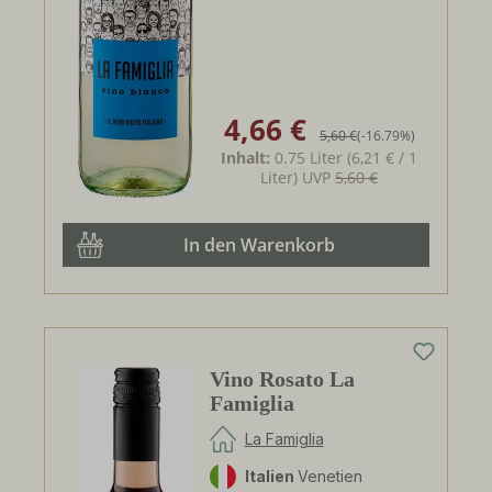
4,66 €
Verkaufspreis:
Regulärer Preis:
5,60 €
(-16.79%)
Inhalt:
0.75 Liter
(6,21 € / 1
Liter)
UVP
5,60 €
In den Warenkorb
Vino Rosato La
Famiglia
La Famiglia
Italien
Venetien