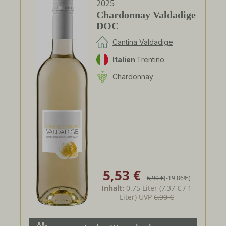
2025
Chardonnay Valdadige
DOC
Cantina Valdadige
Italien
Trentino
Chardonnay
5,53 €
Verkaufspreis:
Regulärer Preis:
6,90 €
(-19.86%)
Inhalt:
0.75 Liter
(7,37 € / 1
Liter)
UVP
6,90 €