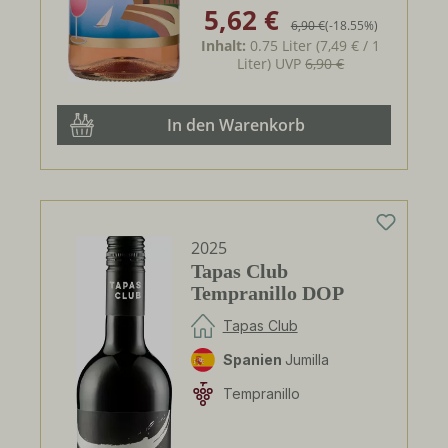
5,62 €
Verkaufspreis:
Regulärer Preis:
6,90 €
(-18.55%)
Inhalt:
0.75 Liter
(7,49 € / 1
Liter)
UVP
6,90 €
In den Warenkorb
2025
Tapas Club
Tempranillo DOP
Tapas Club
Spanien
Jumilla
Tempranillo