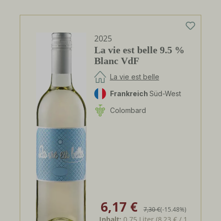
2025
La vie est belle 9.5 %
Blanc VdF
La vie est belle
Frankreich
Süd-West
Colombard
6,17 €
Verkaufspreis:
Regulärer Preis:
7,30 €
(-15.48%)
Inhalt:
0.75 Liter
(8,23 € / 1