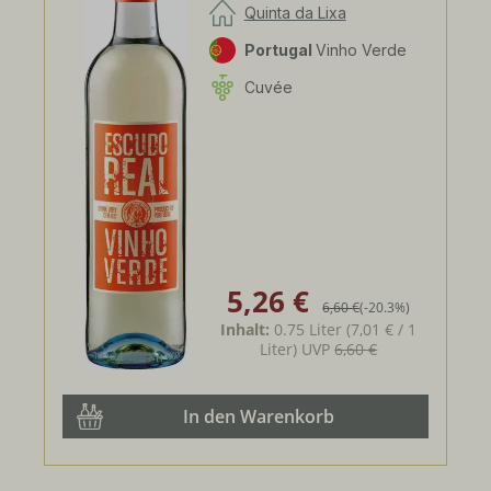
Quinta da Lixa
Portugal
Vinho Verde
Cuvée
5,26 €
Verkaufspreis:
Regulärer Preis:
6,60 €
(-20.3%)
Inhalt:
0.75 Liter
(7,01 € / 1
Liter)
UVP
6,60 €
In den Warenkorb