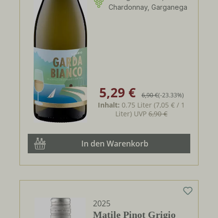
Chardonnay, Garganega
5,29 €
Verkaufspreis:
Regulärer Preis:
6,90 €
(-23.33%)
Inhalt:
0.75 Liter
(7,05 € / 1
Liter)
UVP
6,90 €
In den Warenkorb
2025
Matile Pinot Grigio