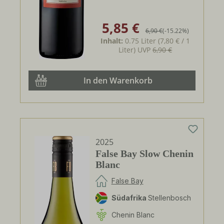
5,85 €
Verkaufspreis:
Regulärer Preis:
6,90 €
(-15.22%)
Inhalt:
0.75 Liter
(7,80 € / 1
Liter)
UVP
6,90 €
In den Warenkorb
2025
False Bay Slow Chenin
Blanc
False Bay
Südafrika
Stellenbosch
Chenin Blanc