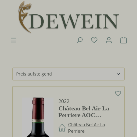
Zum Hauptinhalt springen
Du hast 0 Produk
Ware
2022
Château Bel Air La
Perriere AOC
Bordeaux
Château Bel Air La
Perriere