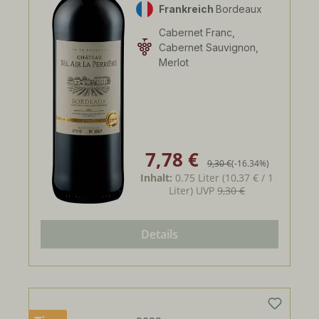
Frankreich
Bordeaux
Cabernet Franc,
Cabernet Sauvignon,
Merlot
7,78 €
Verkaufspreis:
Regulärer Preis:
9,30 €
(-16.34%)
Inhalt:
0.75 Liter
(10,37 € / 1
Liter)
UVP
9,30 €
Details