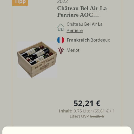
Tipp
2022
Château Bel Air La
Perriere AOC
Bordeaux -in der 6er
Château Bel Air La
Holzkiste-
Perriere
Frankreich
Bordeaux
Merlot
52,21 €
Regulärer Preis:
Inhalt:
0.75 Liter
(69,61 € / 1
Liter)
UVP
55,00 €