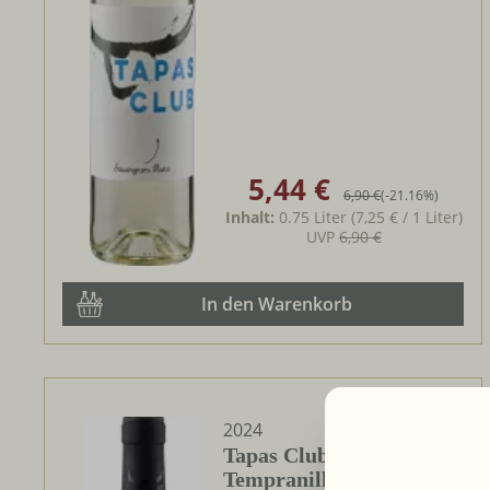
5,44 €
Verkaufspreis:
Regulärer Preis:
6,90 €
(-21.16%)
Inhalt:
0.75 Liter
(7,25 € / 1 Liter)
UVP
6,90 €
In den Warenkorb
2024
Tapas Club Tapassimento
Tempranillo