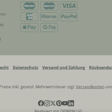
onen
 ab
t
recht
Datenschutz
Versand und Zahlung
Rücksendun
 Preise inkl. gesetzl. Mehrwertsteuer zzgl.
Versandkosten
und
Realisiert mit DEWEIN UG