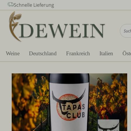
Schnelle Lieferung
m Hauptinhalt springen
Zur Suche springen
Zur Hauptnavigation springen
Weine
Deutschland
Frankreich
Italien
Öst