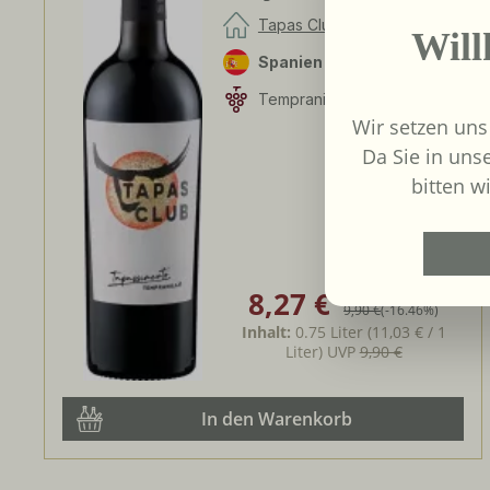
Tapas Club
Wil
Spanien
Jumilla
Tempranillo
Wir setzen uns
Da Sie in uns
bitten wi
8,27 €
Verkaufspreis:
Regulärer Preis:
9,90 €
(-16.46%)
Inhalt:
0.75 Liter
(11,03 € / 1
Liter)
UVP
9,90 €
In den Warenkorb