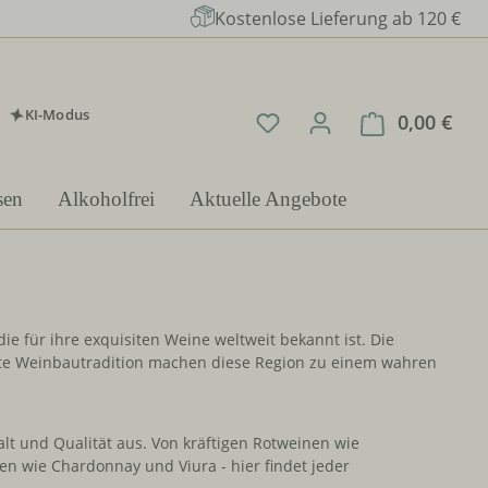
Kostenlose Lieferung ab 120 €
KI-Modus
Du hast 0 Produkte auf 
0,00 €
Ware
sen
Alkoholfrei
Aktuelle Angebote
e für ihre exquisiten Weine weltweit bekannt ist. Die
alte Weinbautradition machen diese Region zu einem wahren
lt und Qualität aus. Von kräftigen Rotweinen wie
n wie Chardonnay und Viura - hier findet jeder