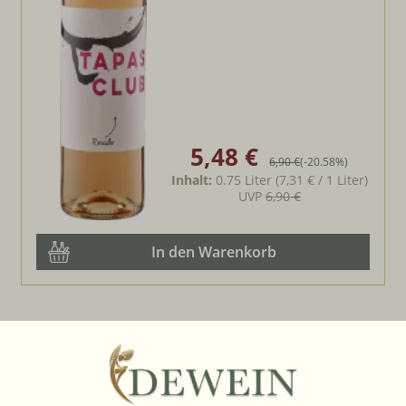
5,48 €
Verkaufspreis:
Regulärer Preis:
6,90 €
(-20.58%)
Inhalt:
0.75 Liter
(7,31 € / 1 Liter)
UVP
6,90 €
In den Warenkorb