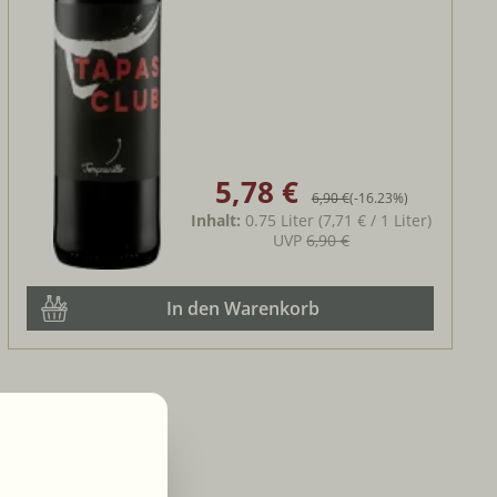
5,78 €
Verkaufspreis:
Regulärer Preis:
6,90 €
(-16.23%)
Inhalt:
0.75 Liter
(7,71 € / 1 Liter)
UVP
6,90 €
In den Warenkorb