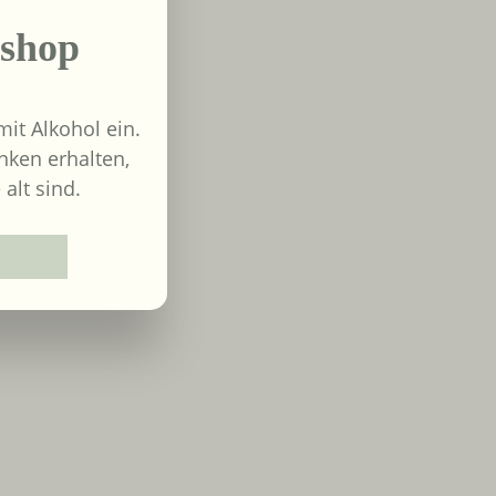
shop
it Alkohol ein.
nken erhalten,
 alt sind.