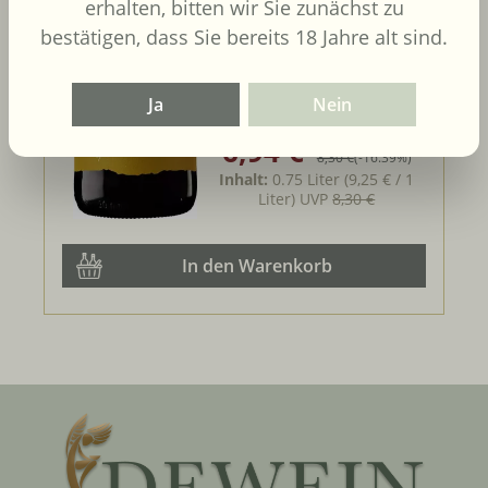
erhalten, bitten wir Sie zunächst zu
bestätigen, dass Sie bereits 18 Jahre alt sind.
Ja
Nein
6,94 €
Verkaufspreis:
Regulärer Preis:
8,30 €
(-16.39%)
Inhalt:
0.75 Liter
(9,25 € / 1
Liter)
UVP
8,30 €
In den Warenkorb