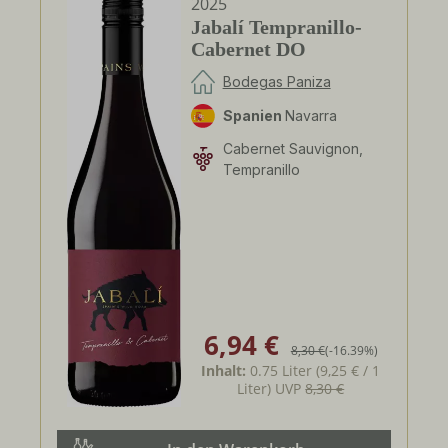
2025
Jabalí Tempranillo-
Cabernet DO
Bodegas Paniza
Spanien
Navarra
Cabernet Sauvignon,
Tempranillo
6,94 €
Verkaufspreis:
Regulärer Preis:
8,30 €
(-16.39%)
Inhalt:
0.75 Liter
(9,25 € / 1
Liter)
UVP
8,30 €