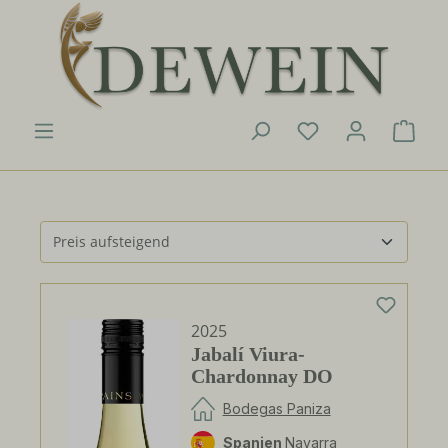
Zum Hauptinhalt springen
Du hast 0 Produk
Ware
2025
Jabalí Viura-
Chardonnay DO
Bodegas Paniza
Spanien
Navarra