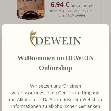
6,94 €
Verkaufspreis:
Regulärer Preis:
8,30 €
(-16.39%)
Inhalt:
0.75 Liter
(9,25 € / 1
Liter)
UVP
8,30 €
In den Warenkorb
Willkommen im DEWEIN
2025
Jabalí Garnacha-
Onlineshop
Syrah DO
Bodegas Paniza
Wir setzen uns für einen
Spanien
Navarra
verantwortungsvollen Genuss im Umgang
Garnacha, Syrah
mit Alkohol ein. Da Sie in unserem Webshop
Informationen zu alkoholischen Getränken