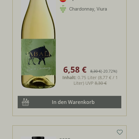
Chardonnay, Viura
6,58 €
Verkaufspreis:
Regulärer Preis:
8,30 €
(-20.72%)
Inhalt:
0.75 Liter
(8,77 € / 1
Liter)
UVP
8,30 €
In den Warenkorb