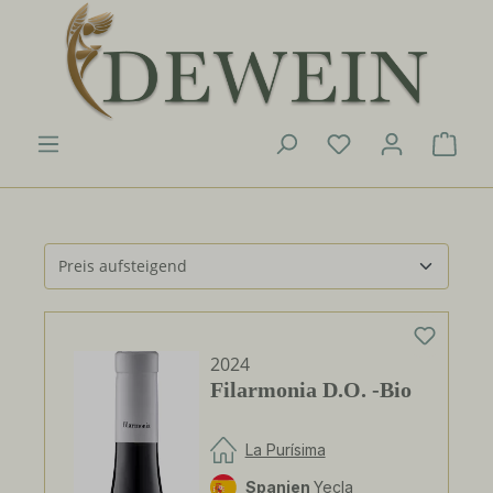
Zum Hauptinhalt springen
Du hast 0 Produk
Ware
2024
Filarmonia D.O. -Bio
La Purísima
Spanien
Yecla