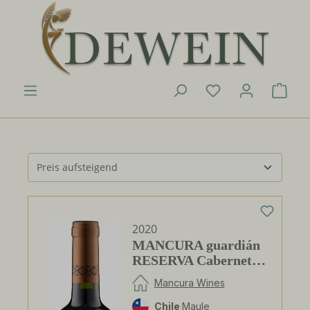
Zum Hauptinhalt springen
Du hast 0 Produk
Ware
2020
MANCURA guardián
RESERVA Cabernet
Sauvignon
Mancura Wines
Chile
Maule