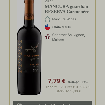
2022
MANCURA guardián
RESERVA Carmenère
Mancura Wines
Chile
Maule
Cabernet Sauvignon,
Malbec
7,79 €
Verkaufspreis:
Regulärer Preis:
9,30 €
(-16.24%)
Inhalt:
0.75 Liter
(10,39 € / 1
Liter)
UVP
9,30 €