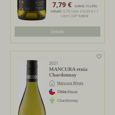
7,79 €
Verkaufspreis:
Regulärer Preis:
9,30 €
(-16.24%)
Inhalt:
0.75 Liter
(10,39 € / 1
Liter)
UVP
9,30 €
Details
2021
MANCURA etnia
Chardonnay
Mancura Wines
Chile
Maule
Chardonnay