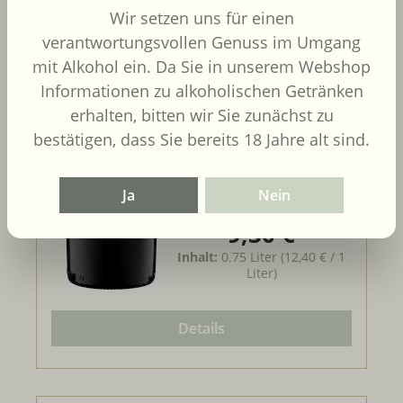
Wir setzen uns für einen
Chile
Maule
verantwortungsvollen Genuss im Umgang
Merlot
mit Alkohol ein. Da Sie in unserem Webshop
Informationen zu alkoholischen Getränken
erhalten, bitten wir Sie zunächst zu
bestätigen, dass Sie bereits 18 Jahre alt sind.
Ja
Nein
9,30 €
Regulärer Preis:
Inhalt:
0.75 Liter
(12,40 € / 1
Liter)
Details