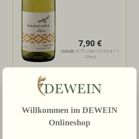
7,90 €
Regulärer Preis:
Inhalt:
0.75 Liter
(10,53 € / 1
Liter)
Details
Willkommen im DEWEIN
2019
MANCURA guardián
Onlineshop
RESERVA Merlot
Mancura Wines