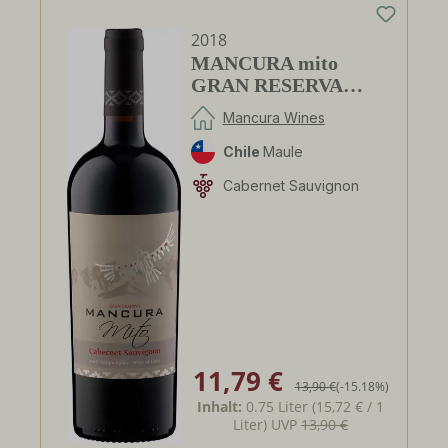
2018
MANCURA mito
GRAN RESERVA
Cabernet Sauvignon
Mancura Wines
Chile
Maule
Cabernet Sauvignon
11,79 €
Verkaufspreis:
Regulärer Preis:
13,90 €
(-15.18%)
Inhalt:
0.75 Liter
(15,72 € / 1
Liter)
UVP
13,90 €