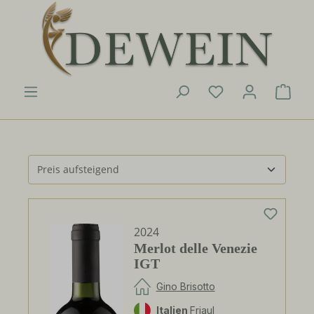
Zum Hauptinhalt springen
Du hast 0 Produk
Ware
2024
Merlot delle Venezie
IGT
Gino Brisotto
Italien
Friaul