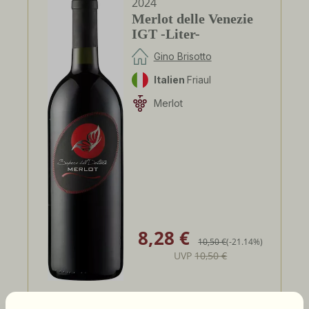
2024
Merlot delle Venezie
IGT -Liter-
Gino Brisotto
Italien
Friaul
Merlot
8,28 €
Verkaufspreis:
Regulärer Preis:
10,50 €
(-21.14%)
UVP
10,50 €