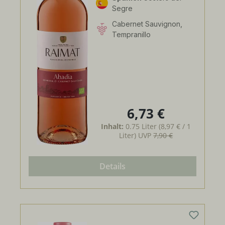
Segre
Cabernet Sauvignon,
Tempranillo
6,73 €
Regulärer Preis:
Inhalt:
0.75 Liter
(8,97 € / 1
Liter)
UVP
7,90 €
Details