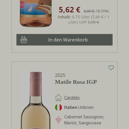
5,62 €
Verkaufspreis:
Regulärer Preis:
6,90 €
(-18.55%)
Inhalt:
0.75 Liter
(7,49 € / 1
Liter)
UVP
6,90 €
In den Warenkorb
2025
Matile Rosa IGP
Cardeto
Italien
Umbrien
Cabernet Sauvignon,
Merlot, Sangiovese