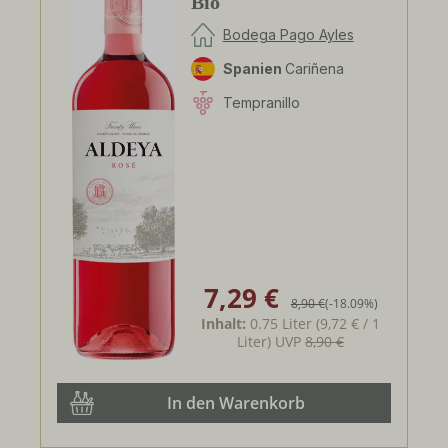
Bio
Bodega Pago Ayles
Spanien
Cariñena
Tempranillo
7,29 €
Verkaufspreis:
Regulärer Preis:
8,90 €
(-18.09%)
Inhalt:
0.75 Liter
(9,72 € / 1
Liter)
UVP
8,90 €
In den Warenkorb