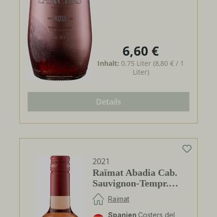
6,60 €
Regulärer Preis:
Inhalt:
0.75 Liter
(8,80 € / 1
Liter)
Details
2021
Raïmat Abadia Cab.
Sauvignon-Tempr.
Rosado DO – Bio
Raïmat
Spanien
Costers del