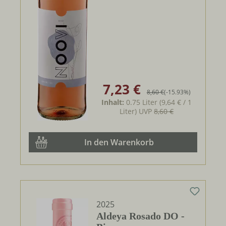
7,23 €
Verkaufspreis:
Regulärer Preis:
8,60 €
(-15.93%)
Inhalt:
0.75 Liter
(9,64 € / 1
Liter)
UVP
8,60 €
In den Warenkorb
2025
Aldeya Rosado DO -