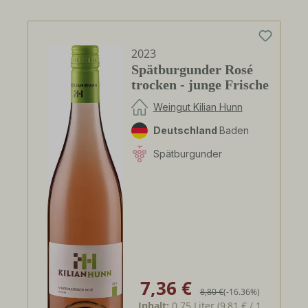
2023
Spätburgunder Rosé
trocken - junge Frische
Weingut Kilian Hunn
Deutschland
Baden
Spätburgunder
7,36 €
Verkaufspreis:
Regulärer Preis:
8,80 €
(-16.36%)
Inhalt:
0.75 Liter
(9,81 € / 1