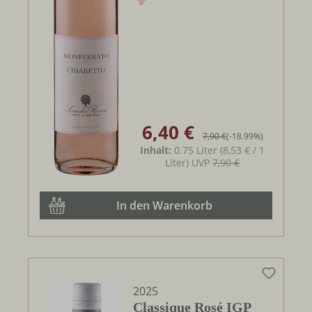
6,40 €
Verkaufspreis:
Regulärer Preis:
7,90 €
(-18.99%)
Inhalt:
0.75 Liter
(8,53 € / 1
Liter)
UVP
7,90 €
In den Warenkorb
2025
Classique Rosé IGP