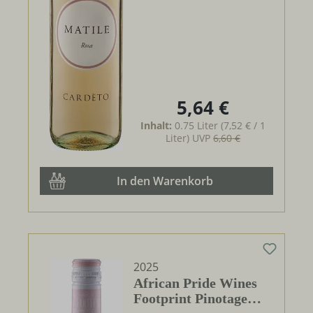
5,64 €
Regulärer Preis:
Inhalt:
0.75 Liter
(7,52 € / 1
Liter)
UVP
6,60 €
In den Warenkorb
2025
African Pride Wines
Footprint Pinotage