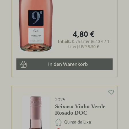
4,80 €
Regulärer Preis:
Inhalt:
0.75 Liter
(6,40 € / 1
Liter)
UVP
5,30 €
In den Warenkorb
2025
Seixoso Vinho Verde
Rosado DOC
Quinta da Lixa