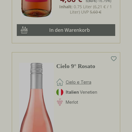
5,60 €
(-16.79%)
Inhalt:
0.75 Liter
(6,21 € / 1
Liter)
UVP
5,60 €
In den Warenkorb
Cielo 9° Rosato
Cielo e Terra
Italien
Venetien
Merlot