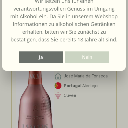
Wir setzen uns für einen
Inhalt:
0.75 Liter
(8,68 € / 1
verantwortungsvollen Genuss im Umgang
Liter)
UVP
7,30 €
mit Alkohol ein. Da Sie in unserem Webshop
Informationen zu alkoholischen Getränken
In den Warenkorb
erhalten, bitten wir Sie zunächst zu
bestätigen, dass Sie bereits 18 Jahre alt sind.
Ja
Nein
José Maria da Fonseca
- Lancers Rose
José Maria da Fonseca
Portugal
Alentejo
Cuvée