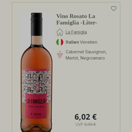
Vino Rosato La
Famiglia -Liter-
La Famiglia
Italien
Venetien
Cabernet Sauvignon,
Merlot, Negroamaro
6,02 €
Regulärer Preis:
UVP
6,90 €