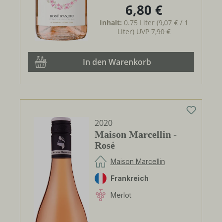
6,80 €
Regulärer Preis:
Inhalt:
0.75 Liter
(9,07 € / 1
Liter)
UVP
7,90 €
In den Warenkorb
2020
Maison Marcellin -
Rosé
Maison Marcellin
Frankreich
Merlot