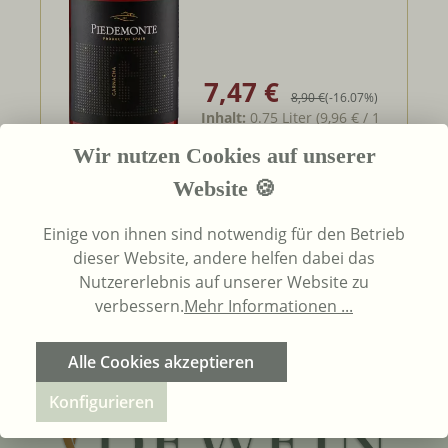
7,47 €
Verkaufspreis:
Regulärer Preis:
8,90 €
(-16.07%)
Inhalt:
0.75 Liter
(9,96 € / 1
Liter)
UVP
8,90 €
Wir nutzen Cookies auf unserer
Website 🍪
In den Warenkorb
Einige von ihnen sind notwendig für den Betrieb
dieser Website, andere helfen dabei das
Nutzererlebnis auf unserer Website zu
Seite
Seite
Seite
1
2
3
verbessern.
Mehr Informationen ...
Alle Cookies akzeptieren
Konfigurieren