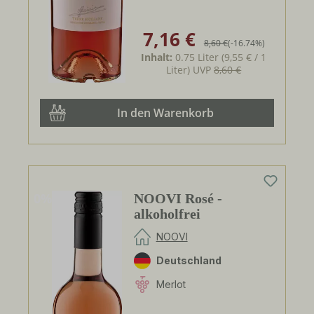
7,16 €
Verkaufspreis:
Regulärer Preis:
8,60 €
(-16.74%)
Inhalt:
0.75 Liter
(9,55 € / 1
Liter)
UVP
8,60 €
In den Warenkorb
0%
NOOVI Rosé -
alkoholfrei
NOOVI
Deutschland
Merlot