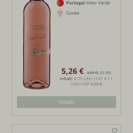
Portugal
Vinho Verde
Cuvée
5,26 €
Verkaufspreis:
Regulärer Preis:
6,60 €
(-20.3%)
Inhalt:
0.75 Liter
(7,01 € / 1
Liter)
UVP
6,60 €
Details