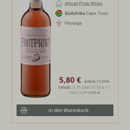
Rosé
African Pride Wines
Südafrika
Cape Town
Pinotage
5,80 €
Verkaufspreis:
Regulärer Preis:
6,90 €
(-15.94%)
Inhalt:
0.75 Liter
(7,73 € / 1
Liter)
UVP
6,90 €
In den Warenkorb