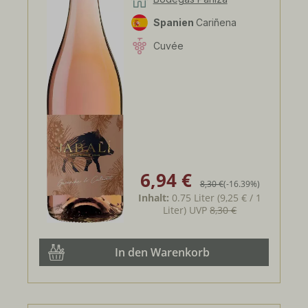
Spanien
Cariñena
Cuvée
6,94 €
Verkaufspreis:
Regulärer Preis:
8,30 €
(-16.39%)
Inhalt:
0.75 Liter
(9,25 € / 1
Liter)
UVP
8,30 €
In den Warenkorb