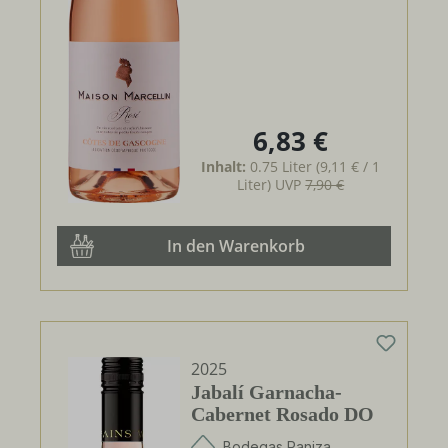
6,83 €
Regulärer Preis:
Inhalt:
0.75 Liter
(9,11 € / 1
Liter)
UVP
7,90 €
In den Warenkorb
2025
Jabalí Garnacha-
Cabernet Rosado DO
Bodegas Paniza