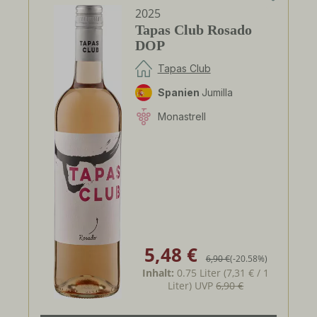
2025
Tapas Club Rosado
DOP
Tapas Club
Spanien
Jumilla
Monastrell
5,48 €
Verkaufspreis:
Regulärer Preis:
6,90 €
(-20.58%)
Inhalt:
0.75 Liter
(7,31 € / 1
Liter)
UVP
6,90 €