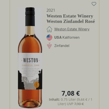
2021
Westen Estate Winery
Weston Zinfandel Rosé
Weston Estate Winery
USA
Kalifornien
Zinfandel
7,08 €
Regulärer Preis:
Inhalt:
0.75 Liter
(9,44 € / 1
Liter)
UVP
7,90 €