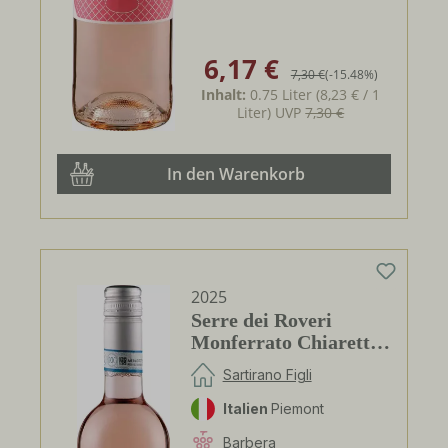
6,17 €
Verkaufspreis:
Regulärer Preis:
7,30 €
(-15.48%)
Inhalt:
0.75 Liter
(8,23 € / 1
Liter)
UVP
7,30 €
In den Warenkorb
2025
Serre dei Roveri
Monferrato Chiaretto
DOC
Sartirano Figli
Italien
Piemont
Barbera