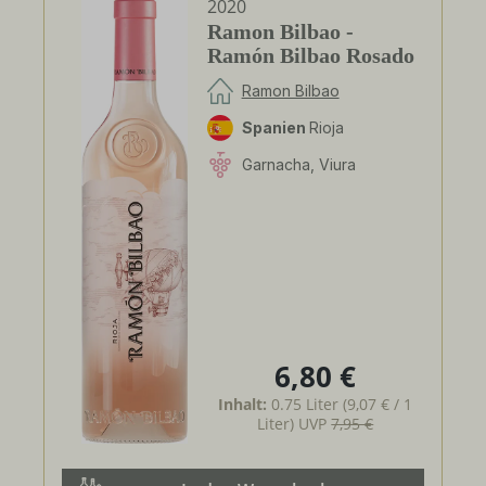
2020
Ramon Bilbao -
Ramón Bilbao Rosado
Ramon Bilbao
Spanien
Rioja
Garnacha, Viura
6,80 €
Regulärer Preis:
Inhalt:
0.75 Liter
(9,07 € / 1
Liter)
UVP
7,95 €