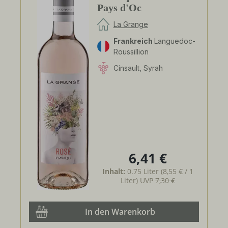
Pays d'Oc
La Grange
Frankreich
Languedoc-
Roussillion
Cinsault, Syrah
6,41 €
Regulärer Preis:
Inhalt:
0.75 Liter
(8,55 € / 1
Liter)
UVP
7,30 €
In den Warenkorb