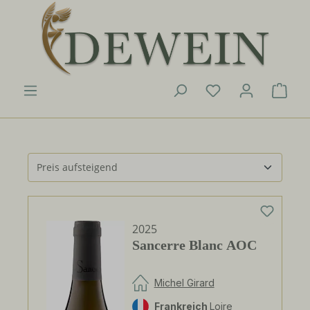
Zum Hauptinhalt springen
Du hast 0 Produk
Ware
2025
Sancerre Blanc AOC
Michel Girard
Frankreich
Loire