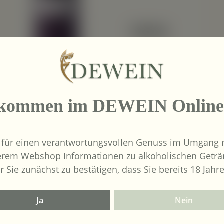
7,57 €
Regulärer Preis:
UVP
8,50 €
In den Warenkorb
lkommen im DEWEIN Online
 für einen verantwortungsvollen Genuss im Umgang m
erem Webshop Informationen zu alkoholischen Geträ
r Sie zunächst zu bestätigen, dass Sie bereits 18 Jahre
Ja
Nein