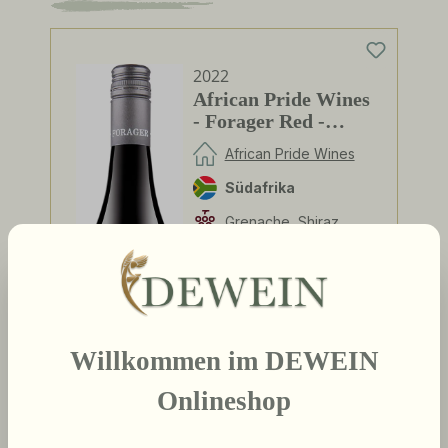
2022
African Pride Wines
- Forager Red -
Shiraz / Grenache
African Pride Wines
Südafrika
Grenache, Shiraz
Willkommen im DEWEIN
Onlineshop
9,00 €
Regulärer Preis:
Inhalt:
0.75 Liter
(12,00 € / 1