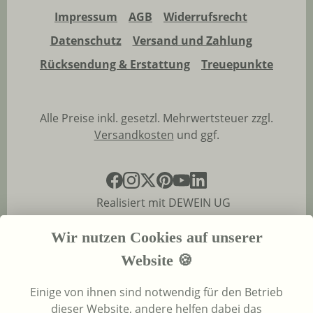
Impressum
AGB
Widerrufsrecht
Datenschutz
Versand und Zahlung
Rücksendung & Erstattung
Treuepunkte
Alle Preise inkl. gesetzl. Mehrwertsteuer zzgl.
Versandkosten
und ggf.
Realisiert mit DEWEIN UG
Wir nutzen Cookies auf unserer
Website 🍪
Einige von ihnen sind notwendig für den Betrieb
dieser Website, andere helfen dabei das