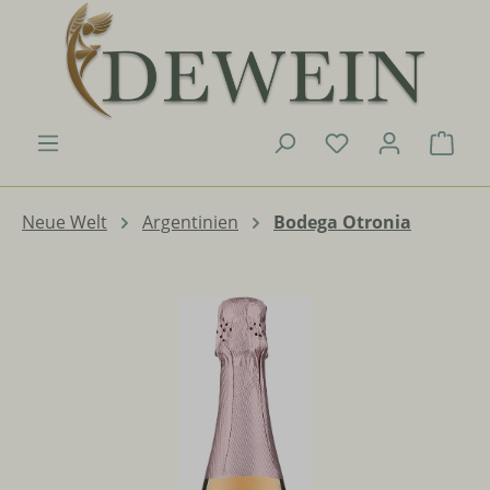
Zum Hauptinhalt springen
Du hast 0 Produk
Ware
Neue Welt
Argentinien
Bodega Otronia