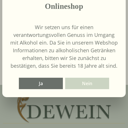
Onlineshop
9,00 €
Wir setzen uns für einen
Regulärer Preis:
verantwortungsvollen Genuss im Umgang
Inhalt:
0.75 Liter
(12,00 € / 1
Liter)
UVP
9,90 €
mit Alkohol ein. Da Sie in unserem Webshop
Informationen zu alkoholischen Getränken
erhalten, bitten wir Sie zunächst zu
In den Warenkorb
bestätigen, dass Sie bereits 18 Jahre alt sind.
Ja
Nein