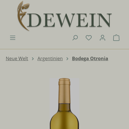
Zum Hauptinhalt springen
Du hast 0 Produk
Ware
Neue Welt
Argentinien
Bodega Otronia