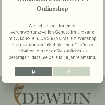
Onlineshop
Wir setzen uns für einen
9,00 €
Regulärer Preis:
verantwortungsvollen Genuss im Umgang
Inhalt:
0.75 Liter
(12,00 € / 1
mit Alkohol ein. Da Sie in unserem Webshop
Liter)
UVP
9,90 €
Informationen zu alkoholischen Getränken
erhalten, bitten wir Sie zunächst zu
In den Warenkorb
bestätigen, dass Sie bereits 18 Jahre alt sind.
Ja
Nein