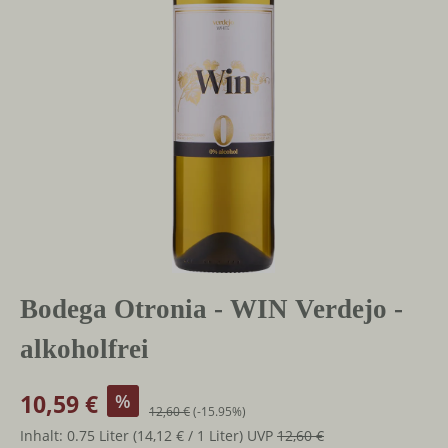
Bodega Otronia - WIN Verdejo -
alkoholfrei
10,59 €
%
12,60 €
(-15.95%)
Inhalt:
0.75 Liter
(14,12 € / 1 Liter)
UVP
12,60 €