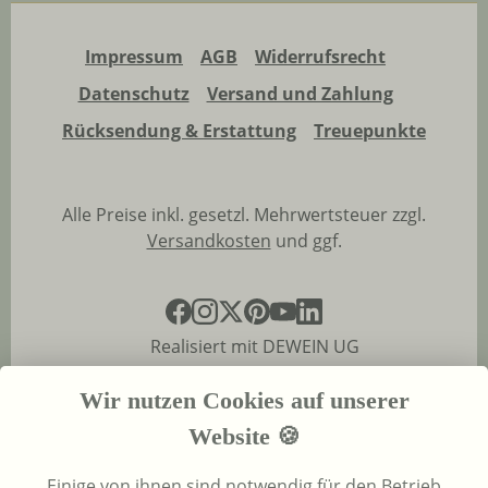
Impressum
AGB
Widerrufsrecht
Datenschutz
Versand und Zahlung
Rücksendung & Erstattung
Treuepunkte
Alle Preise inkl. gesetzl. Mehrwertsteuer zzgl.
Versandkosten
und ggf.
Realisiert mit DEWEIN UG
Wir nutzen Cookies auf unserer
Website 🍪
Einige von ihnen sind notwendig für den Betrieb