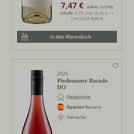
7,47 €
Verkaufspreis:
Regulärer Preis:
8,90 €
(-16.07%)
Inhalt:
0.75 Liter
(9,96 € / 1
Liter)
UVP
8,90 €
In den Warenkorb
2025
Piedemonte Rosado
DO
Piedemonte
Spanien
Navarra
Garnacha