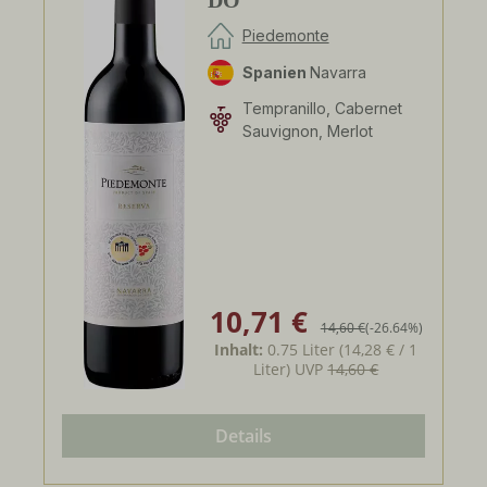
Piedemonte
Spanien
Navarra
Tempranillo, Cabernet
Sauvignon, Merlot
10,71 €
Verkaufspreis:
Regulärer Preis:
14,60 €
(-26.64%)
Inhalt:
0.75 Liter
(14,28 € / 1
Liter)
UVP
14,60 €
Details