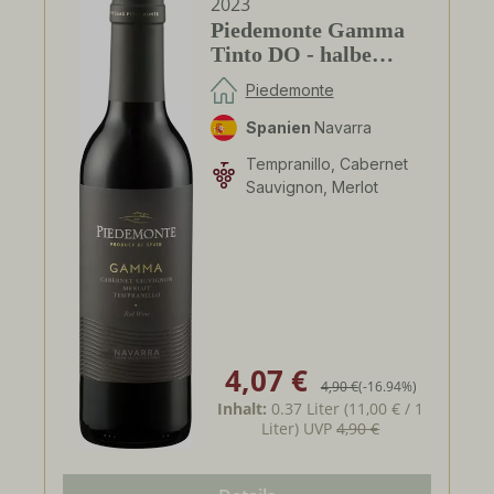
2023
Piedemonte Gamma
Tinto DO - halbe
Flasche -
Piedemonte
Spanien
Navarra
Tempranillo, Cabernet
Sauvignon, Merlot
4,07 €
Verkaufspreis:
Regulärer Preis:
4,90 €
(-16.94%)
Inhalt:
0.37 Liter
(11,00 € / 1
Liter)
UVP
4,90 €