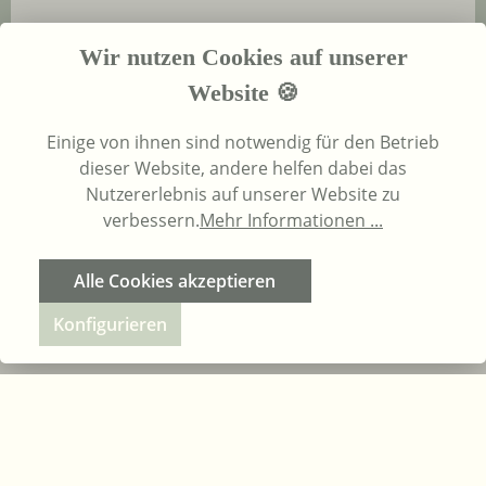
Wir nutzen Cookies auf unserer
Alle Preise inkl. gesetzl. Mehrwertsteuer zzgl.
Versandkosten
und ggf.
Website 🍪
Einige von ihnen sind notwendig für den Betrieb
dieser Website, andere helfen dabei das
Realisiert mit DEWEIN UG
Nutzererlebnis auf unserer Website zu
verbessern.
Mehr Informationen ...
Alle Cookies akzeptieren
Konfigurieren