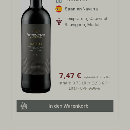
Spanien
Navarra
Tempranillo, Cabernet
Sauvignon, Merlot
7,47 €
Verkaufspreis:
Regulärer Preis:
8,90 €
(-16.07%)
Inhalt:
0.75 Liter
(9,96 € / 1
Liter)
UVP
8,90 €
In den Warenkorb