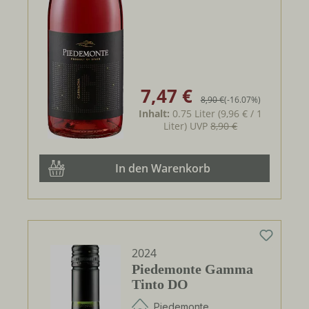
7,47 €
Verkaufspreis:
Regulärer Preis:
8,90 €
(-16.07%)
Inhalt:
0.75 Liter
(9,96 € / 1
Liter)
UVP
8,90 €
In den Warenkorb
2024
Piedemonte Gamma
Tinto DO
Piedemonte