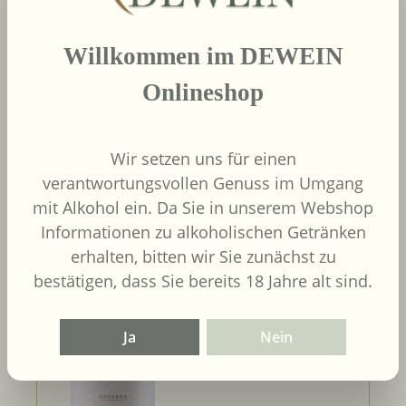
Details
Willkommen im DEWEIN
Onlineshop
2019
Wir setzen uns für einen
Piedemonte Crianza
verantwortungsvollen Genuss im Umgang
Merlot DO
mit Alkohol ein. Da Sie in unserem Webshop
Piedemonte
Informationen zu alkoholischen Getränken
Spanien
Navarra
erhalten, bitten wir Sie zunächst zu
bestätigen, dass Sie bereits 18 Jahre alt sind.
Merlot
Ja
Nein