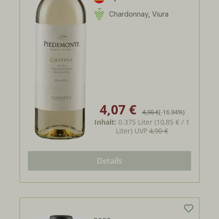
Chardonnay, Viura
4,07 €
Verkaufspreis:
Regulärer Preis:
4,90 €
(-16.94%)
Inhalt:
0.375 Liter
(10,85 € / 1
Liter)
UVP
4,90 €
Details