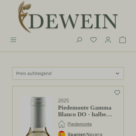
Zum Hauptinhalt springen
Du hast 0 Produk
Ware
2025
Piedemonte Gamma
Blanco DO - halbe
Flasche -
Piedemonte
Spanien
Navarra