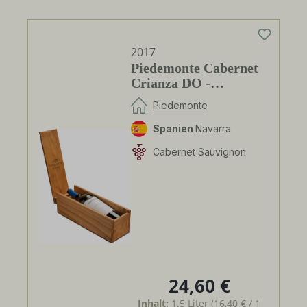
2017
Piedemonte Cabernet
Crianza DO -
Magnum- in 1er HK
Piedemonte
Spanien
Navarra
Cabernet Sauvignon
24,60 €
Regulärer Preis:
Inhalt:
1.5 Liter
(16,40 € / 1