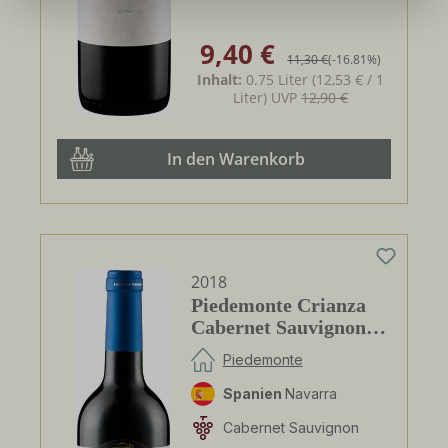
9,40 €
Verkaufspreis:
Regulärer Preis:
11,30 €
(-16.81%)
Inhalt:
0.75 Liter
(12,53 € / 1
Liter)
UVP
12,90 €
In den Warenkorb
2018
Piedemonte Crianza
Cabernet Sauvignon
DO
Piedemonte
Spanien
Navarra
Cabernet Sauvignon