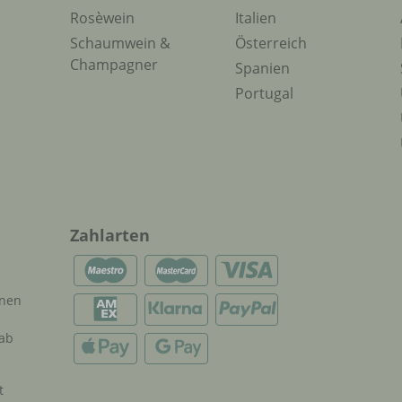
Rosèwein
Italien
Schaumwein &
Österreich
Champagner
Spanien
Portugal
Zahlarten
onen
 ab
t