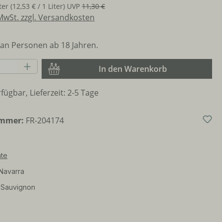
iter
(12,53 € / 1 Liter)
UVP
11,30 €
 MwSt. zzgl. Versandkosten
an Personen ab 18 Jahren.
Anzahl: Gib den gewünschten Wert ein o
In den Warenkorb
fügbar, Lieferzeit: 2-5 Tage
ummer:
FR-204174
te
Navarra
 Sauvignon