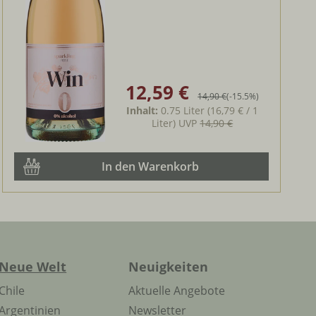
12,59 €
Verkaufspreis:
Regulärer Preis:
14,90 €
(-15.5%)
Inhalt:
0.75 Liter
(16,79 € / 1
Liter)
UVP
14,90 €
In den Warenkorb
Neue Welt
Neuigkeiten
Chile
Aktuelle Angebote
Argentinien
Newsletter