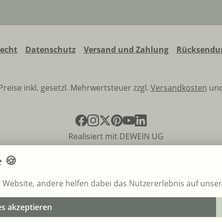
recht
Datenschutz
Versand und Zahlung
Rücksendun
 Preise inkl. gesetzl. Mehrwertsteuer zzgl.
Versandkosten
und
Realisiert mit DEWEIN UG
e 🍪
r Website, andere helfen dabei das Nutzererlebnis auf unse
es akzeptieren