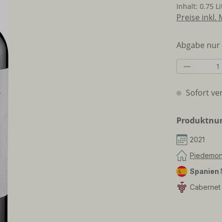
Inhalt:
0.75 L
Preise inkl.
Abgabe nur 
Produkt 
Sofort ver
Produktn
2021
Piedemon
Spanien
Cabernet