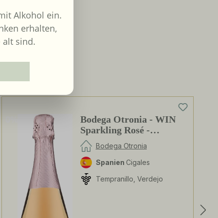
it Alkohol ein.
nken erhalten,
 alt sind.
0%
Bodega Otronia - WIN
Sparkling Rosé -
alkoholfrei
Bodega Otronia
Spanien
Cigales
Tempranillo, Verdejo