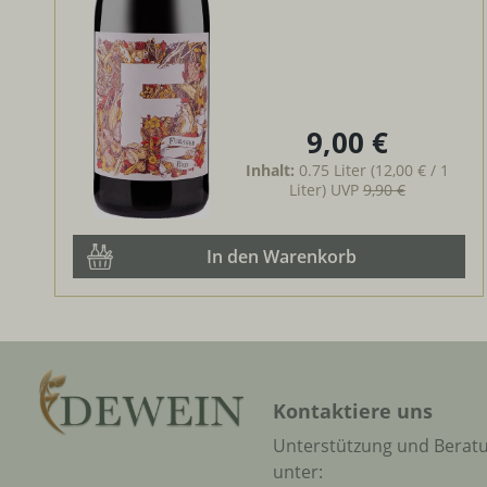
9,00 €
Regulärer Preis:
Inhalt:
0.75 Liter
(12,00 € / 1
Liter)
UVP
9,90 €
In den Warenkorb
Kontaktiere uns
Unterstützung und Berat
unter: