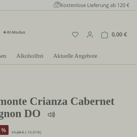
Kostenlose Lieferung ab 120 €
KI-Modus
Du hast 0 Produkte auf 
0,00 €
Ware
sen
Alkoholfrei
Aktuelle Angebote
monte Crianza Cabernet
ignon DO
%
11,30 €
(-16.81%)