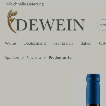
Schnelle Lieferung
m Hauptinhalt springen
Zur Suche springen
Zur Hauptnavigation springen
Weine
Deutschland
Frankreich
Italien
Öst
Spanien
Navarra
Piedemonte