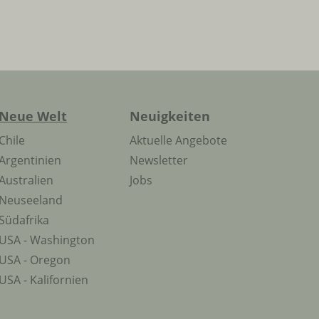
Neue Welt
Neuigkeiten
Chile
Aktuelle Angebote
Argentinien
Newsletter
Australien
Jobs
Neuseeland
Südafrika
USA - Washington
USA - Oregon
USA - Kalifornien