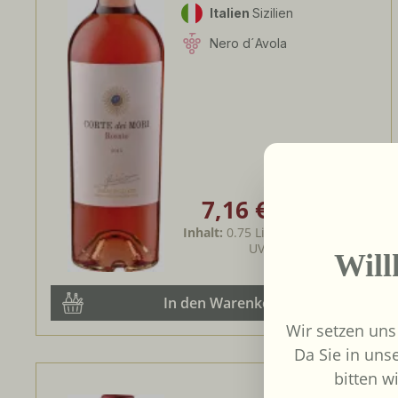
Italien
Sizilien
Nero d´Avola
7,16 €
Verkaufspreis:
Regulärer Preis:
8,60 €
(-16.74%)
Inhalt:
0.75 Liter
(9,55 € / 1 Liter)
UVP
8,60 €
Wil
In den Warenkorb
Wir setzen uns
Da Sie in uns
bitten wi