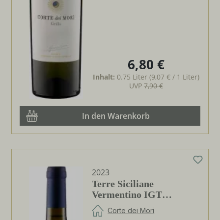
6,80 €
Regulärer Preis:
Inhalt:
0.75 Liter
(9,07 € / 1 Liter)
UVP
7,90 €
In den Warenkorb
2023
Terre Siciliane
Vermentino IGT
Etichetta Blu
Corte dei Mori