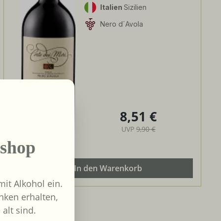
Italien
Sizilien
Nero d´Avola
8,51 €
Regulärer Preis:
UVP
9,90 €
shop
In den Warenkorb
it Alkohol ein.
nken erhalten,
 alt sind.