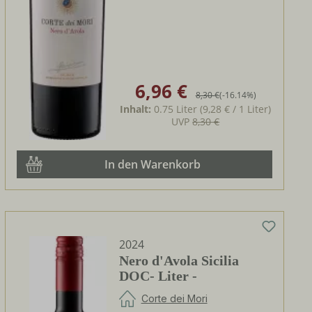
6,96 €
Verkaufspreis:
Regulärer Preis:
8,30 €
(-16.14%)
Inhalt:
0.75 Liter
(9,28 € / 1 Liter)
UVP
8,30 €
In den Warenkorb
2024
Nero d'Avola Sicilia
DOC- Liter -
Corte dei Mori