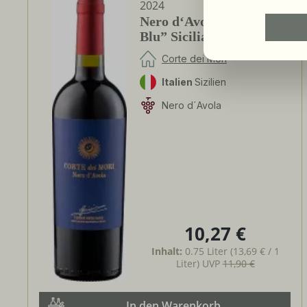
2024
Nero d‘Avola ”Etichetta
Blu” Sicilia DOC
Corte dei Mori
Italien
Sizilien
Nero d´Avola
10,27 €
Regulärer Preis:
Inhalt:
0.75 Liter
(13,69 € / 1
Liter)
UVP
11,90 €
In den Warenkorb