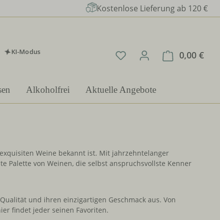
Kostenlose Lieferung ab 120 €
KI-Modus
Du hast 0 Produkte auf 
0,00 €
Ware
sen
Alkoholfrei
Aktuelle Angebote
 exquisiten Weine bekannt ist. Mit jahrzehntelanger
te Palette von Weinen, die selbst anspruchsvollste Kenner
 Qualität und ihren einzigartigen Geschmack aus. Von
er findet jeder seinen Favoriten.