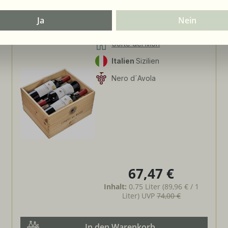
Tipp
2021
Nero d'Avola Sicilia
Ja
Nein
DOC - in 6er Holzkiste
Corte dei Mori
Italien
Sizilien
Nero d´Avola
67,47 €
Regulärer Preis:
Inhalt:
0.75 Liter
(89,96 € / 1
Liter)
UVP
74,00 €
In den Warenkorb