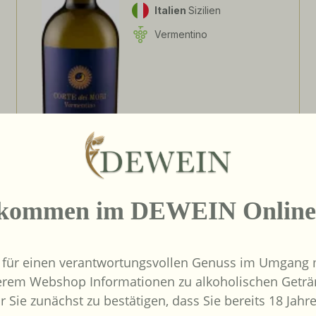
Italien
Sizilien
Vermentino
7,32 €
Verkaufspreis:
Regulärer Preis:
9,60 €
(-23.75%)
Inhalt:
0.75 Liter
(9,76 € / 1 Liter)
UVP
9,60 €
lkommen im DEWEIN Online
Details
 für einen verantwortungsvollen Genuss im Umgang m
erem Webshop Informationen zu alkoholischen Geträ
r Sie zunächst zu bestätigen, dass Sie bereits 18 Jahre