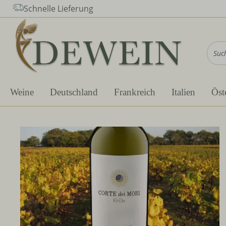
Schnelle Lieferung
m Hauptinhalt springen
Zur Suche springen
Zur Hauptnavigation springen
Weine
Deutschland
Frankreich
Italien
Öst