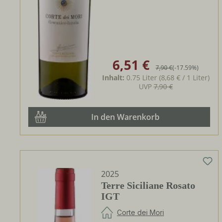
6,51 €
Verkaufspreis:
Regulärer Preis:
7,90 €
(-17.59%)
Inhalt:
0.75 Liter
(8,68 € / 1 Liter)
UVP
7,90 €
In den Warenkorb
2025
Terre Siciliane Rosato
IGT
Corte dei Mori