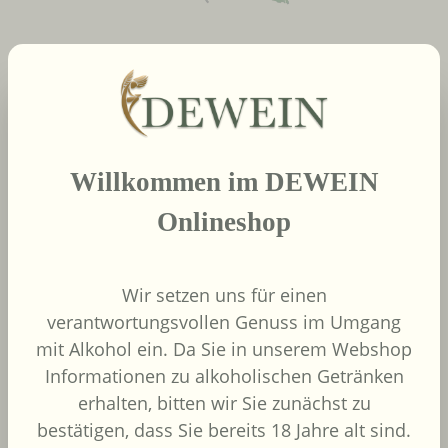
neue Produkte
Produktgalerie überspringen
2022
Willkommen im DEWEIN
African Pride Wines
- Forager Red -
Onlineshop
Shiraz / Grenache
African Pride Wines
Südafrika
Wir setzen uns für einen
Grenache, Shiraz
verantwortungsvollen Genuss im Umgang
mit Alkohol ein. Da Sie in unserem Webshop
Informationen zu alkoholischen Getränken
erhalten, bitten wir Sie zunächst zu
bestätigen, dass Sie bereits 18 Jahre alt sind.