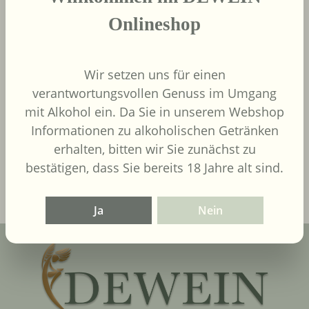
Onlineshop
Wir setzen uns für einen
9,00 €
Regulärer Preis:
verantwortungsvollen Genuss im Umgang
Inhalt:
0.75 Liter
(12,00 € / 1
mit Alkohol ein. Da Sie in unserem Webshop
Liter)
UVP
9,90 €
Informationen zu alkoholischen Getränken
erhalten, bitten wir Sie zunächst zu
In den Warenkorb
bestätigen, dass Sie bereits 18 Jahre alt sind.
Ja
Nein