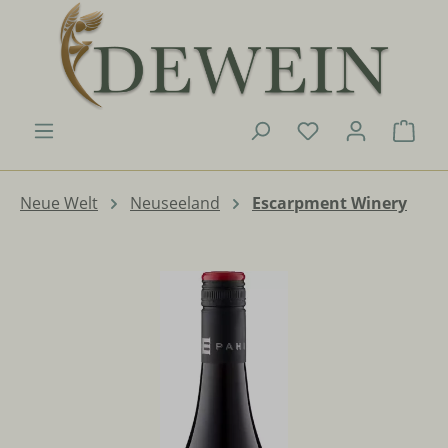
Zum Hauptinhalt springen
Du hast 0 Produk
Ware
Neue Welt
Neuseeland
Escarpment Winery