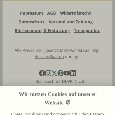
Impressum
AGB
Widerrufsrecht
Datenschutz
Versand und Zahlung
Rücksendung & Erstattung
Treuepunkte
Alle Preise inkl. gesetzl. Mehrwertsteuer zzgl.
Versandkosten
und ggf.
Realisiert mit DEWEIN UG
Wir nutzen Cookies auf unserer
Website 🍪
Einige von ihnen sind notwendig für den Betrieb