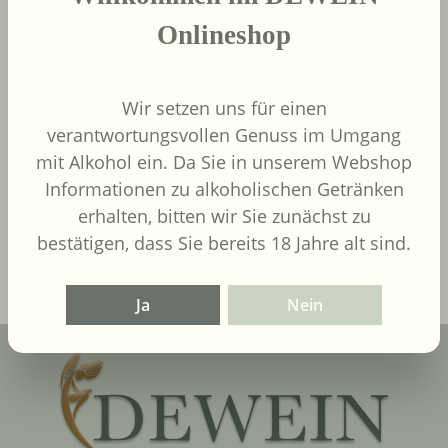
Onlineshop
Wir setzen uns für einen
9,00 €
Regulärer Preis:
verantwortungsvollen Genuss im Umgang
Inhalt:
0.75 Liter
(12,00 € / 1
mit Alkohol ein. Da Sie in unserem Webshop
Liter)
UVP
9,90 €
Informationen zu alkoholischen Getränken
erhalten, bitten wir Sie zunächst zu
In den Warenkorb
bestätigen, dass Sie bereits 18 Jahre alt sind.
Ja
Nein