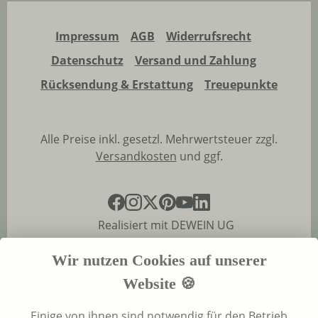
Impressum
AGB
Widerrufsrecht
Datenschutz
Versand und Zahlung
Rücksendung & Erstattung
Treuepunkte
Alle Preise inkl. gesetzl. Mehrwertsteuer zzgl.
Versandkosten
und ggf.
Realisiert mit DEWEIN UG
Wir nutzen Cookies auf unserer
Website 🍪
Einige von ihnen sind notwendig für den Betrieb