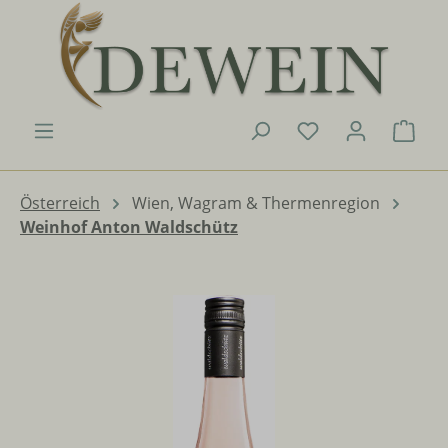
Zum Hauptinhalt springen
Du hast 0 Produk
Ware
Österreich
Wien, Wagram & Thermenregion
Weinhof Anton Waldschütz