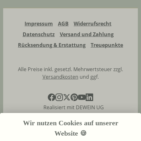
Impressum
AGB
Widerrufsrecht
Datenschutz
Versand und Zahlung
Rücksendung & Erstattung
Treuepunkte
Alle Preise inkl. gesetzl. Mehrwertsteuer zzgl.
Versandkosten
und ggf.
Realisiert mit DEWEIN UG
Wir nutzen Cookies auf unserer
Website 🍪