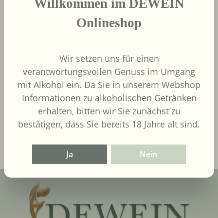
Willkommen im DEWEIN
Onlineshop
Wir setzen uns für einen
9,00 €
verantwortungsvollen Genuss im Umgang
Regulärer Preis:
mit Alkohol ein. Da Sie in unserem Webshop
Inhalt:
0.75 Liter
(12,00 € / 1
Liter)
UVP
9,90 €
Informationen zu alkoholischen Getränken
erhalten, bitten wir Sie zunächst zu
In den Warenkorb
bestätigen, dass Sie bereits 18 Jahre alt sind.
Ja
Nein