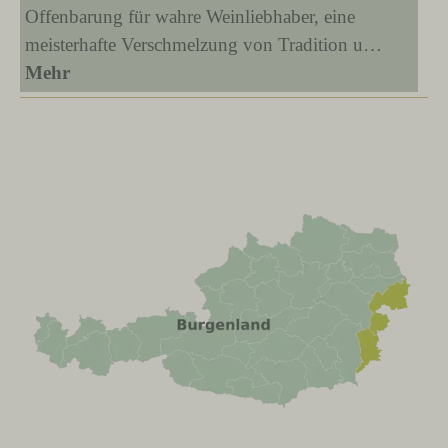
Offenbarung für wahre Weinliebhaber, eine
meisterhafte Verschmelzung von Tradition u…
Mehr