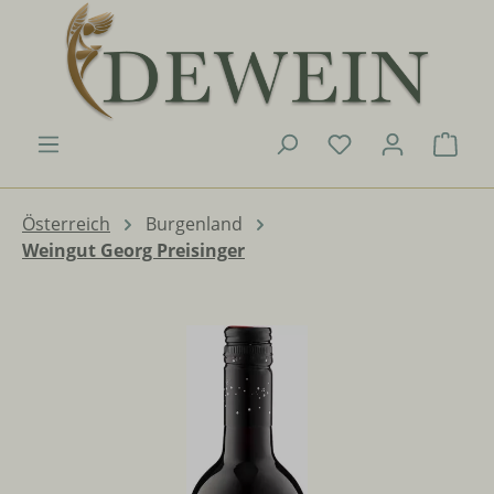
Zum Hauptinhalt springen
Du hast 0 Produk
Ware
Österreich
Burgenland
Weingut Georg Preisinger