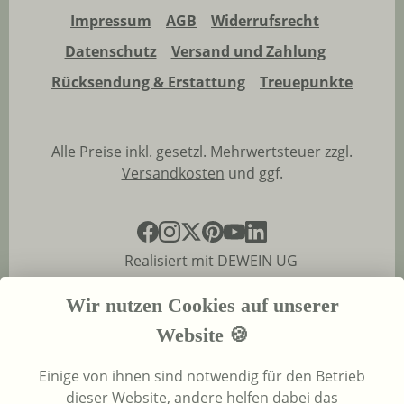
Impressum
AGB
Widerrufsrecht
Datenschutz
Versand und Zahlung
Rücksendung & Erstattung
Treuepunkte
Alle Preise inkl. gesetzl. Mehrwertsteuer zzgl.
Versandkosten
und ggf.
Realisiert mit DEWEIN UG
Wir nutzen Cookies auf unserer
Website 🍪
Einige von ihnen sind notwendig für den Betrieb
dieser Website, andere helfen dabei das