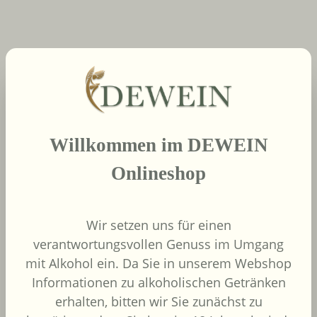
neue Produkte
Produktgalerie überspringen
Willkommen im DEWEIN
2022
African Pride Wines
Onlineshop
- Forager Red -
Shiraz / Grenache
African Pride Wines
Wir setzen uns für einen
Südafrika
verantwortungsvollen Genuss im Umgang
Grenache, Shiraz
mit Alkohol ein. Da Sie in unserem Webshop
Informationen zu alkoholischen Getränken
erhalten, bitten wir Sie zunächst zu