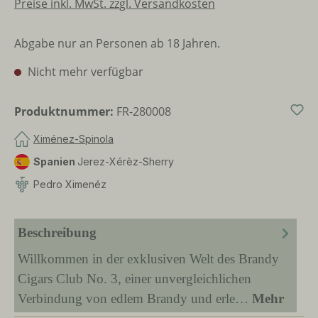
Preise inkl. MwSt. zzgl. Versandkosten
Abgabe nur an Personen ab 18 Jahren.
Nicht mehr verfügbar
Produktnummer:
FR-280008
Ximénez-Spinola
Spanien
Jerez-Xérèz-Sherry
Pedro Ximenéz
Beschreibung
Willkommen in der exklusiven Welt des Brandy
Cigars Club No. 3, einer unvergleichlichen
Verbindung von edlem Brandy und erle…
Mehr