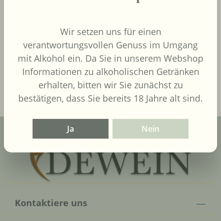
9,00 €
Regulärer Preis:
Wir setzen uns für einen
Inhalt:
0.75 Liter
(12,00 € / 1
Liter)
UVP
9,90 €
verantwortungsvollen Genuss im Umgang
mit Alkohol ein. Da Sie in unserem Webshop
In den Warenkorb
Informationen zu alkoholischen Getränken
erhalten, bitten wir Sie zunächst zu
bestätigen, dass Sie bereits 18 Jahre alt sind.
Ja
Nein
Kontaktiere uns