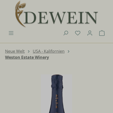
Zum Hauptinhalt springen
Du hast 0 Produk
Ware
Neue Welt
USA - Kalifornien
Weston Estate Winery