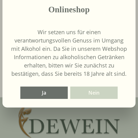
Onlineshop
Wir setzen uns für einen
9,00 €
Regulärer Preis:
verantwortungsvollen Genuss im Umgang
Inhalt:
0.75 Liter
(12,00 € / 1
mit Alkohol ein. Da Sie in unserem Webshop
Liter)
UVP
9,90 €
Informationen zu alkoholischen Getränken
erhalten, bitten wir Sie zunächst zu
In den Warenkorb
bestätigen, dass Sie bereits 18 Jahre alt sind.
Ja
Nein