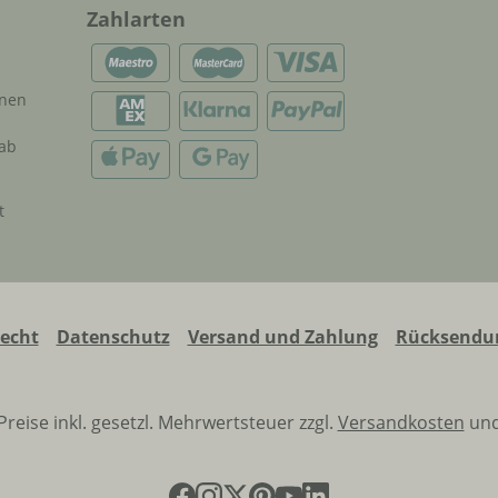
Zahlarten
onen
 ab
t
recht
Datenschutz
Versand und Zahlung
Rücksendun
 Preise inkl. gesetzl. Mehrwertsteuer zzgl.
Versandkosten
und