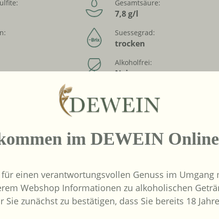
ulfite:
Gesamtsäure:
7,8 g/l
n:
Suessegrad:
trocken
Alkoholfrei:
Nein
bringer :
ntor Freund
Nienkamp 17,
9
lkommen im DEWEIN Online
lzhausen
 für einen verantwortungsvollen Genuss im Umgang m
erem Webshop Informationen zu alkoholischen Geträ
r Sie zunächst zu bestätigen, dass Sie bereits 18 Jahre