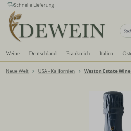
Schnelle Lieferung
m Hauptinhalt springen
Zur Suche springen
Zur Hauptnavigation springen
Weine
Deutschland
Frankreich
Italien
Öst
Neue Welt
USA - Kalifornien
Weston Estate Wine