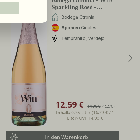
Sparkling Rosé -
alkoholfrei
Bodega Otronia
Spanien
Cigales
Tempranillo, Verdejo
12,59 €
Verkaufspreis:
Regulärer Preis:
14,90 €
(-15.5%)
Inhalt:
0.75 Liter
(16,79 € / 1
Liter)
UVP
14,90 €
In den Warenkorb