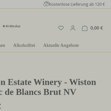
Kostenlose Lieferung ab 120 €
KI-Modus
Du hast 0 Produkte auf 
0,00 €
Ware
sen
Alkoholfrei
Aktuelle Angebote
n Estate Winery - Wiston
 de Blancs Brut NV
€