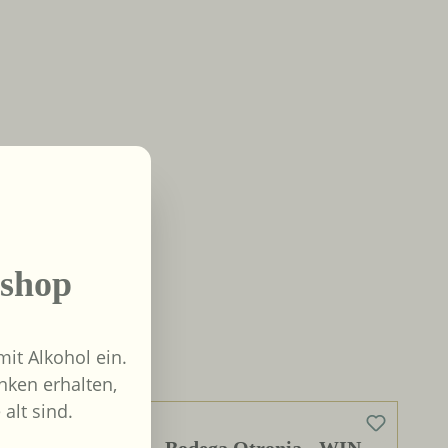
shop
it Alkohol ein.
nken erhalten,
 alt sind.
0%
Bodega Otronia - WIN