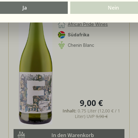
2024
African Pride Wines -
Ja
Nein
Forager White - Chenin
Blanc / Grenache Blanc
African Pride Wines
Südafrika
Chenin Blanc
9,00 €
Regulärer Preis:
Inhalt:
0.75 Liter
(12,00 € / 1
Liter)
UVP
9,90 €
In den Warenkorb