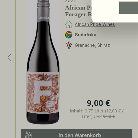
2022
African Pride Wines -
Forager Red - Shiraz /
Grenache
African Pride Wines
Südafrika
Grenache, Shiraz
9,00 €
Regulärer Preis:
Inhalt:
0.75 Liter
(12,00 € / 1
Liter)
UVP
9,90 €
In den Warenkorb