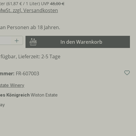
iter
(61,87 € / 1 Liter)
UVP
48,00 €
 MwSt. zzgl. Versandkosten
an Personen ab 18 Jahren.
Anzahl: Gib den gewünschten Wert ein o
In den Warenkorb
fügbar, Lieferzeit: 2-5 Tage
ummer:
FR-607003
state Winery
tes Königreich
Wiston Estate
ay