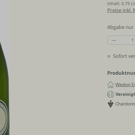
Inhalt:
0.75 L
Preise inkl.
Abgabe nur 
Produkt 
Sofort ver
Produktn
Weston E
Vereinig
Chardonn