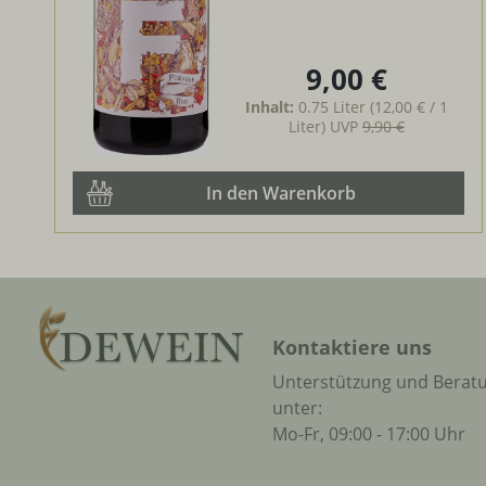
9,00 €
Regulärer Preis:
Inhalt:
0.75 Liter
(12,00 € / 1
Liter)
UVP
9,90 €
In den Warenkorb
Kontaktiere uns
Unterstützung und Berat
unter:
Mo-Fr, 09:00 - 17:00 Uhr