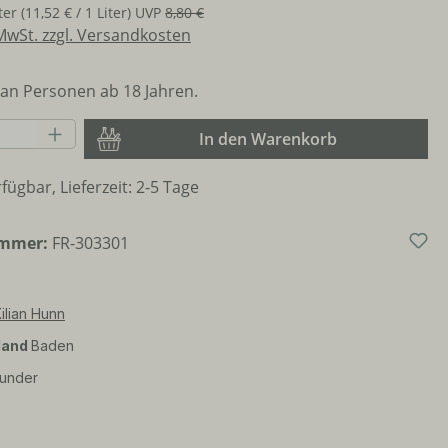
iter
(11,52 € / 1 Liter)
UVP
8,80 €
 MwSt. zzgl. Versandkosten
an Personen ab 18 Jahren.
Anzahl: Gib den gewünschten Wert ein o
In den Warenkorb
fügbar, Lieferzeit: 2-5 Tage
ummer:
FR-303301
ilian Hunn
land
Baden
under