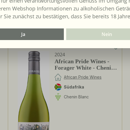
 für einen verantwortungsvollen Genuss im Umgang m
erem Webshop Informationen zu alkoholischen Geträ
r Sie zunächst zu bestätigen, dass Sie bereits 18 Jahre
Ja
Nein
2024
African Pride Wines -
Forager White - Chenin
Blanc / Grenache Blanc
African Pride Wines
Südafrika
Chenin Blanc