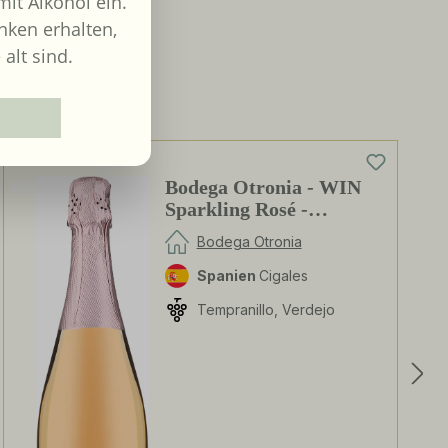
it Alkohol ein.
nken erhalten,
 alt sind.
0%
Bodega Otronia - WIN
Sparkling Rosé -
alkoholfrei
Bodega Otronia
Spanien
Cigales
Tempranillo, Verdejo