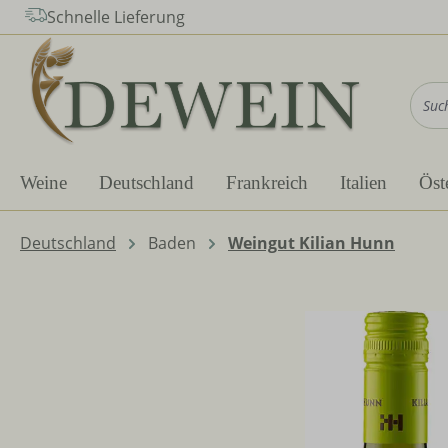
Schnelle Lieferung
m Hauptinhalt springen
Zur Suche springen
Zur Hauptnavigation springen
Weine
Deutschland
Frankreich
Italien
Öst
Deutschland
Baden
Weingut Kilian Hunn