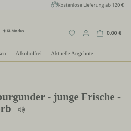
Kostenlose Lieferung ab 120 €
KI-Modus
Du hast 0 Produkte auf 
0,00 €
Ware
sen
Alkoholfrei
Aktuelle Angebote
urgunder - junge Frische -
erb