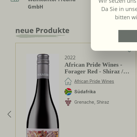
Wir setzen uns
GmbH
Da Sie in uns
bitten wi
neue Produkte
Produktgalerie überspringen
2022
African Pride Wines -
Forager Red - Shiraz /
Grenache
African Pride Wines
Südafrika
Grenache, Shiraz