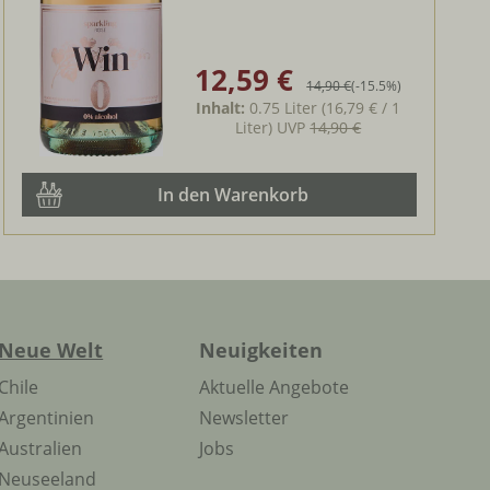
12,59 €
Verkaufspreis:
Regulärer Preis:
14,90 €
(-15.5%)
Inhalt:
0.75 Liter
(16,79 € / 1
Liter)
UVP
14,90 €
In den Warenkorb
Neue Welt
Neuigkeiten
Chile
Aktuelle Angebote
Argentinien
Newsletter
Australien
Jobs
Neuseeland