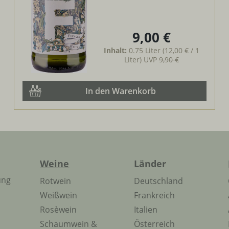
9,00 €
Regulärer Preis:
Inhalt:
0.75 Liter
(12,00 € / 1
Liter)
UVP
9,90 €
In den Warenkorb
Weine
Länder
ung
Rotwein
Deutschland
Weißwein
Frankreich
Rosèwein
Italien
Schaumwein &
Österreich