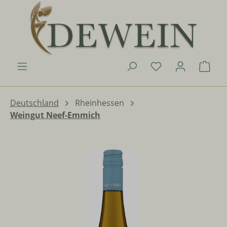
Zum Hauptinhalt springen
Du hast 0 Produk
Ware
Deutschland
Rheinhessen
Weingut Neef-Emmich