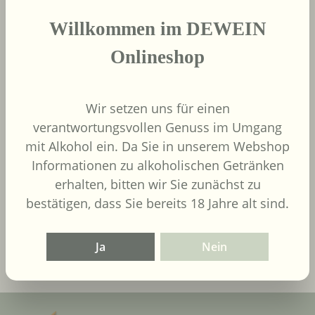
Grenache, Shiraz
Willkommen im DEWEIN
Onlineshop
Wir setzen uns für einen
verantwortungsvollen Genuss im Umgang
mit Alkohol ein. Da Sie in unserem Webshop
9,00 €
Regulärer Preis:
Informationen zu alkoholischen Getränken
Inhalt:
0.75 Liter
(12,00 € / 1
erhalten, bitten wir Sie zunächst zu
Liter)
UVP
9,90 €
bestätigen, dass Sie bereits 18 Jahre alt sind.
In den Warenkorb
Ja
Nein