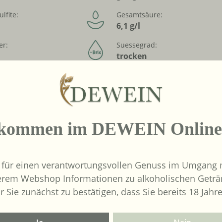
ulfite:
Gesamtsäure:
6,1 g/l
er:
Suessegrad:
trocken
Alkoholfrei:
Nein
lkommen im DEWEIN Online
 für einen verantwortungsvollen Genuss im Umgang m
erem Webshop Informationen zu alkoholischen Geträ
r Sie zunächst zu bestätigen, dass Sie bereits 18 Jahre
2024
African Pride Wines -
Forager White - Chenin