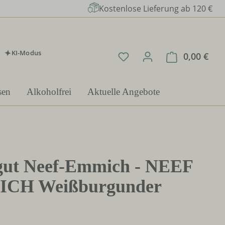
Kostenlose Lieferung ab 120 €
KI-Modus
Du hast 0 Produkte auf 
0,00 €
Ware
sen
Alkoholfrei
Aktuelle Angebote
ut Neef-Emmich - NEEF
CH Weißburgunder