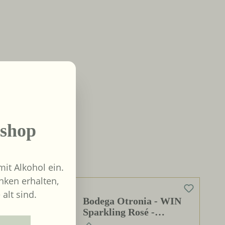
shop
it Alkohol ein.
nken erhalten,
 alt sind.
0%
Bodega Otronia - WIN
Sparkling Rosé -
alkoholfrei