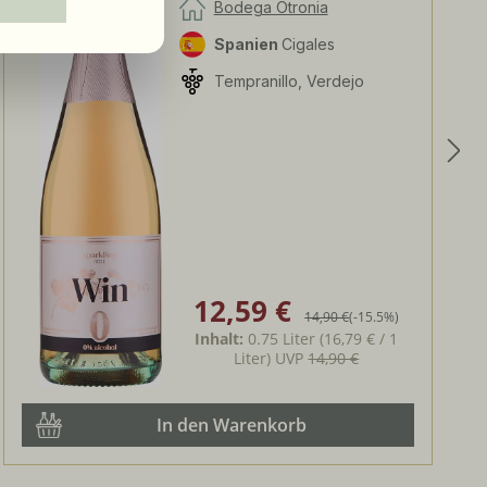
Bodega Otronia
Spanien
Cigales
Tempranillo, Verdejo
12,59 €
Verkaufspreis:
Regulärer Preis:
14,90 €
(-15.5%)
Inhalt:
0.75 Liter
(16,79 € / 1
Liter)
UVP
14,90 €
In den Warenkorb