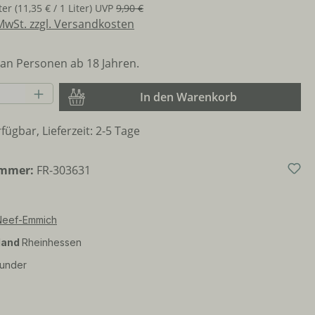
iter
(11,35 € / 1 Liter)
UVP
9,90 €
 MwSt. zzgl. Versandkosten
an Personen ab 18 Jahren.
Anzahl: Gib den gewünschten Wert ein o
In den Warenkorb
fügbar, Lieferzeit: 2-5 Tage
ummer:
FR-303631
Neef-Emmich
land
Rheinhessen
under