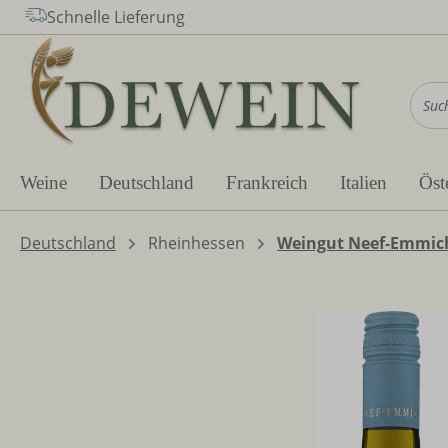
Schnelle Lieferung
m Hauptinhalt springen
Zur Suche springen
Zur Hauptnavigation springen
Weine
Deutschland
Frankreich
Italien
Öst
Deutschland
Rheinhessen
Weingut Neef-Emmic