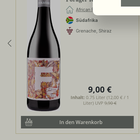
Grenache
African Pride Wines
Südafrika
Grenache, Shiraz
9,00 €
Regulärer Preis:
Inhalt:
0.75 Liter
(12,00 € / 1
Liter)
UVP
9,90 €
In den Warenkorb