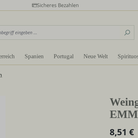
Sicheres Bezahlen
erreich
Spanien
Portugal
Neue Welt
Spirituo
h
Weing
EMMI
8,51 €