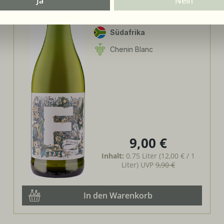
Ja
Nein
Blanc / Grenache Blanc
African Pride Wines
Südafrika
Chenin Blanc
9,00 €
Regulärer Preis:
Inhalt:
0.75 Liter
(12,00 € / 1
Liter)
UVP
9,90 €
In den Warenkorb