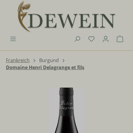
Zum Hauptinhalt springen
Du hast 0 Produk
Ware
Frankreich
Burgund
Domaine Henri Delagrange et fils