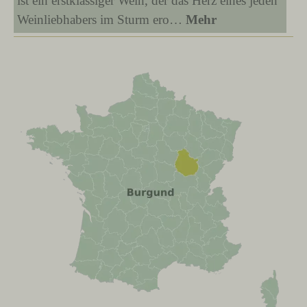
ist ein erstklassiger Wein, der das Herz eines jeden
Weinliebhabers im Sturm ero…
Mehr