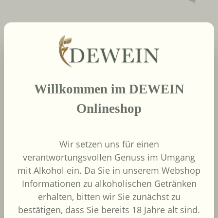
neue Produkte
Produktgalerie überspringen
2022
Willkommen im DEWEIN
African Pride Wines
- Forager Red -
Onlineshop
Shiraz / Grenache
African Pride Wines
Südafrika
Wir setzen uns für einen
Grenache, Shiraz
verantwortungsvollen Genuss im Umgang
mit Alkohol ein. Da Sie in unserem Webshop
Informationen zu alkoholischen Getränken
erhalten, bitten wir Sie zunächst zu
bestätigen, dass Sie bereits 18 Jahre alt sind.