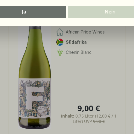
2024
Ja
Nein
African Pride Wines -
Forager White - Chenin
Blanc / Grenache Blanc
African Pride Wines
Südafrika
Chenin Blanc
9,00 €
Regulärer Preis:
Inhalt:
0.75 Liter
(12,00 € / 1
Liter)
UVP
9,90 €