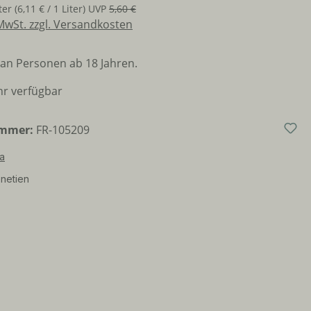
iter
(6,11 € / 1 Liter)
UVP
5,60 €
 MwSt. zzgl. Versandkosten
an Personen ab 18 Jahren.
r verfügbar
ummer:
FR-105209
ia
netien