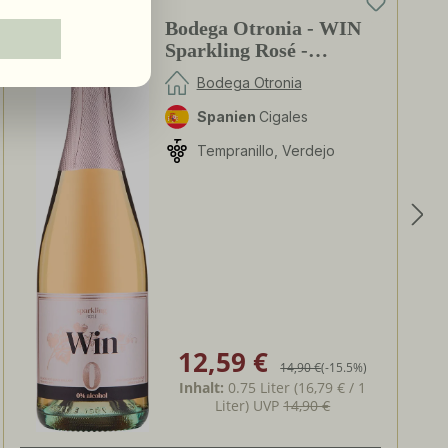
0%
Bodega Otronia - WIN
Sparkling Rosé -
alkoholfrei
Bodega Otronia
Spanien
Cigales
Tempranillo, Verdejo
12,59 €
Verkaufspreis:
Regulärer Preis:
14,90 €
(-15.5%)
Inhalt:
0.75 Liter
(16,79 € / 1
Liter)
UVP
14,90 €