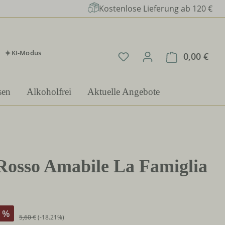
Kostenlose Lieferung ab 120 €
KI-Modus
Du hast 0 Produkte auf 
0,00 €
Ware
sen
Alkoholfrei
Aktuelle Angebote
Rosso Amabile La Famiglia
%
5,60 €
(-18.21%)