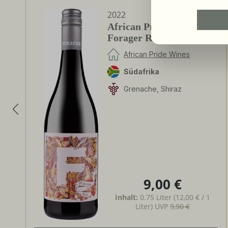
2022
African Pride Wines -
Forager Red - Shiraz /
Grenache
African Pride Wines
Südafrika
Grenache, Shiraz
9,00 €
Regulärer Preis:
Inhalt:
0.75 Liter
(12,00 € / 1
Liter)
UVP
9,90 €