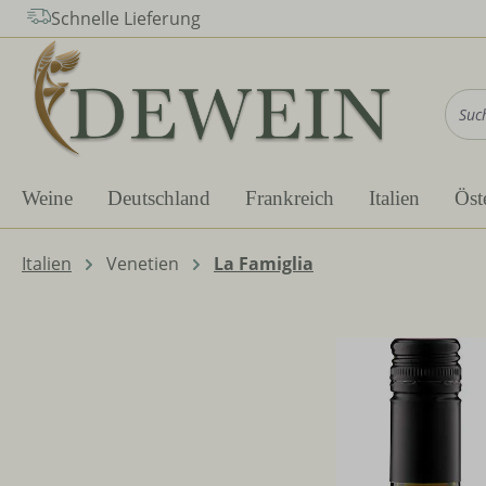
Schnelle Lieferung
m Hauptinhalt springen
Zur Suche springen
Zur Hauptnavigation springen
Weine
Deutschland
Frankreich
Italien
Öst
Italien
Venetien
La Famiglia