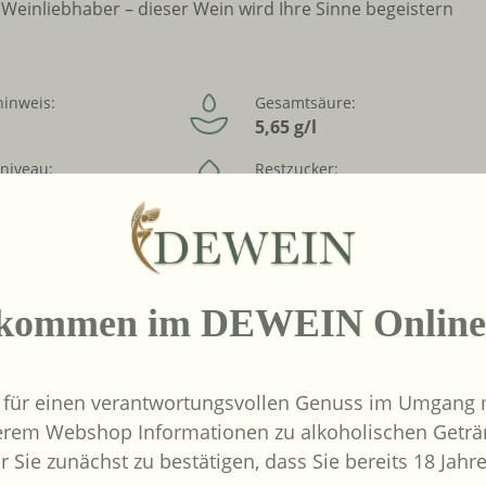
Weinliebhaber – dieser Wein wird Ihre Sinne begeistern
hinweis:
Gesamtsäure:
5,65 g/l
sniveau:
Restzucker:
rs für
28 g/l
ker geeignet
s :
Inverkehrbringer :
Weinkontor Freund
bver
GmbH, DE 33829
lkommen im DEWEIN Online
Borgholzhausen
 für einen verantwortungsvollen Genuss im Umgang m
erem Webshop Informationen zu alkoholischen Geträ
r Sie zunächst zu bestätigen, dass Sie bereits 18 Jahre