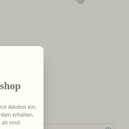
shop
it Alkohol ein.
nken erhalten,
 alt sind.