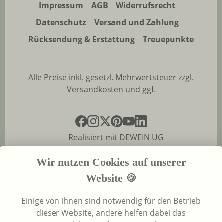
Impressum
AGB
Widerrufsrecht
Datenschutz
Versand und Zahlung
Rücksendung & Erstattung
Treuepunkte
Alle Preise inkl. gesetzl. Mehrwertsteuer zzgl.
Versandkosten
und ggf.
Realisiert mit DEWEIN UG
Wir nutzen Cookies auf unserer
Website 🍪
Einige von ihnen sind notwendig für den Betrieb
dieser Website, andere helfen dabei das