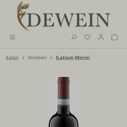
Zum Hauptinhalt springen
Du hast 0 Produk
Ware
Italien
Venetien
ILatium Morini