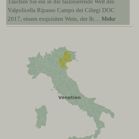
Tauchen Sie ein in die faszinierende Welt des
Valpolicella Ripasso Campo dei Ciliegi DOC
2017, einem exquisiten Wein, der Ih…
Mehr