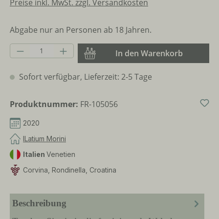
Preise inkl. MwSt. zzgl. Versandkosten
Abgabe nur an Personen ab 18 Jahren.
Produkt Anzahl: Gib den gewünschten Wer
In den Warenkorb
Sofort verfügbar, Lieferzeit: 2-5 Tage
Produktnummer:
FR-105056
2020
ILatium Morini
Italien
Venetien
Corvina, Rondinella, Croatina
Beschreibung