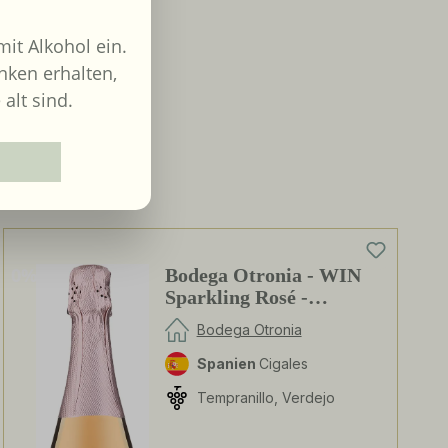
it Alkohol ein.
nken erhalten,
 alt sind.
0%
Bodega Otronia - WIN
Sparkling Rosé -
alkoholfrei
Bodega Otronia
Spanien
Cigales
Tempranillo, Verdejo