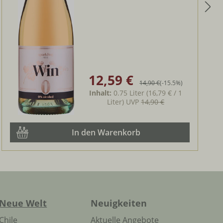
12,59 €
Verkaufspreis:
Regulärer Preis:
14,90 €
(-15.5%)
Inhalt:
0.75 Liter
(16,79 € / 1
Liter)
UVP
14,90 €
In den Warenkorb
Neue Welt
Neuigkeiten
Chile
Aktuelle Angebote