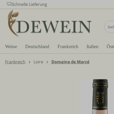
Schnelle Lieferung
m Hauptinhalt springen
Zur Suche springen
Zur Hauptnavigation springen
Weine
Deutschland
Frankreich
Italien
Öst
Frankreich
Loire
Domaine de Marcé