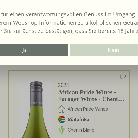
ei:
Biologischer Anbau:
Nein
 für einen verantwortungsvollen Genuss im Umgang m
erem Webshop Informationen zu alkoholischen Geträ
r Sie zunächst zu bestätigen, dass Sie bereits 18 Jahre
Ja
Nein
2024
African Pride Wines -
Forager White - Chenin
Blanc / Grenache Blanc
African Pride Wines
Südafrika
Chenin Blanc