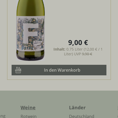
9,00 €
Regulärer Preis:
Inhalt:
0.75 Liter
(12,00 € / 1
Liter)
UVP
9,90 €
In den Warenkorb
Weine
Länder
ung
Rotwein
Deutschland