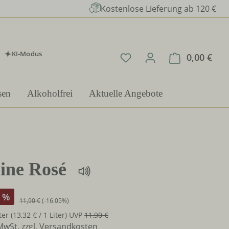
Kostenlose Lieferung ab 120 €
KI-Modus
Du hast 0 Produkte auf 
0,00 €
Ware
sen
Alkoholfrei
Aktuelle Angebote
ine Rosé
%
11,90 €
(-16.05%)
iter
(13,32 € / 1 Liter)
UVP
11,90 €
 MwSt. zzgl. Versandkosten