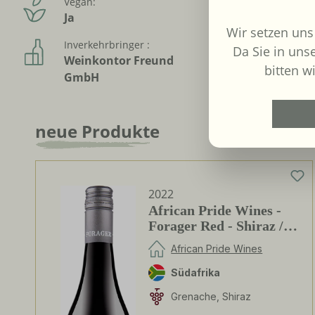
Vegan:
Alkoholfr
Ja
Nein
Wir setzen uns
Inverkehrbringer :
Da Sie in uns
Weinkontor Freund
bitten wi
GmbH
neue Produkte
Produktgalerie überspringen
2022
African Pride Wines -
Forager Red - Shiraz /
Grenache
African Pride Wines
Südafrika
Grenache, Shiraz