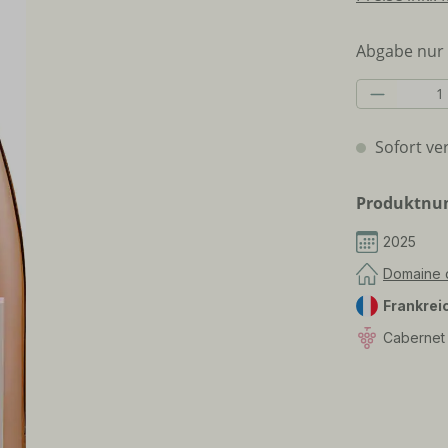
Abgabe nur 
Produkt 
Sofort ver
Produktn
2025
Domaine 
Frankrei
Cabernet