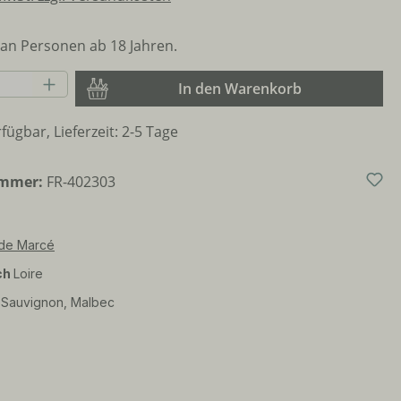
an Personen ab 18 Jahren.
Anzahl: Gib den gewünschten Wert ein o
In den Warenkorb
fügbar, Lieferzeit: 2-5 Tage
ummer:
FR-402303
de Marcé
ch
Loire
 Sauvignon, Malbec