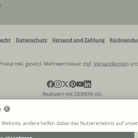
t
recht
Datenschutz
Versand und Zahlung
Rücksendun
 Preise inkl. gesetzl. Mehrwertsteuer zzgl.
Versandkosten
und
Realisiert mit DEWEIN UG
e 🍪
r Website, andere helfen dabei das Nutzererlebnis auf unse