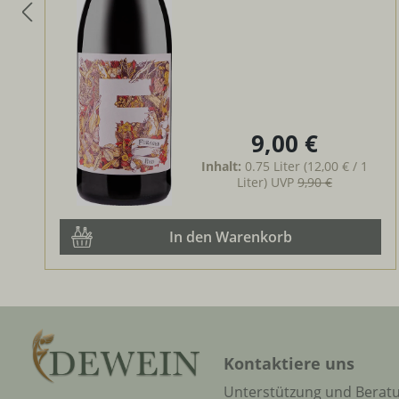
9,00 €
Regulärer Preis:
Inhalt:
0.75 Liter
(12,00 € / 1
Liter)
UVP
9,90 €
In den Warenkorb
Kontaktiere uns
Unterstützung und Berat