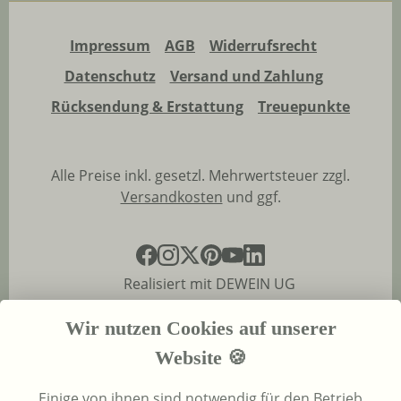
Impressum
AGB
Widerrufsrecht
Datenschutz
Versand und Zahlung
Rücksendung & Erstattung
Treuepunkte
Alle Preise inkl. gesetzl. Mehrwertsteuer zzgl.
Versandkosten
und ggf.
Realisiert mit DEWEIN UG
Wir nutzen Cookies auf unserer
Website 🍪
Einige von ihnen sind notwendig für den Betrieb