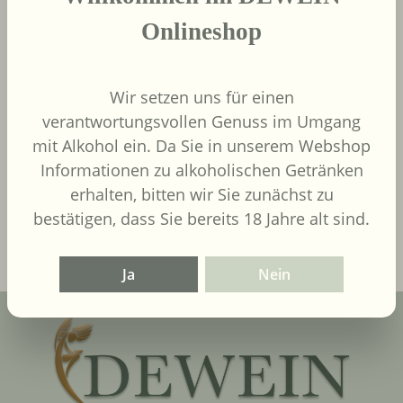
Onlineshop
Wir setzen uns für einen
9,00 €
Regulärer Preis:
verantwortungsvollen Genuss im Umgang
Inhalt:
0.75 Liter
(12,00 € / 1
mit Alkohol ein. Da Sie in unserem Webshop
Liter)
UVP
9,90 €
Informationen zu alkoholischen Getränken
erhalten, bitten wir Sie zunächst zu
In den Warenkorb
bestätigen, dass Sie bereits 18 Jahre alt sind.
Ja
Nein