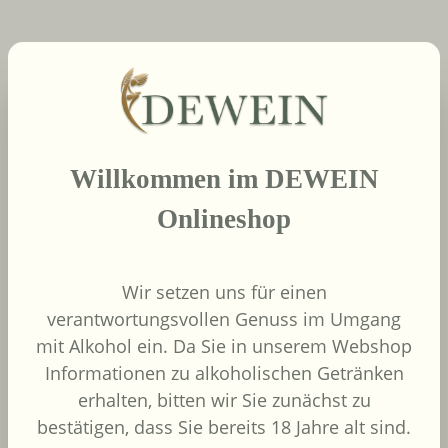
neue Produkte
Produktgalerie überspringen
2022
Willkommen im DEWEIN
African Pride Wines
- Forager Red -
Onlineshop
Shiraz / Grenache
African Pride Wines
Südafrika
Wir setzen uns für einen
Grenache, Shiraz
verantwortungsvollen Genuss im Umgang
mit Alkohol ein. Da Sie in unserem Webshop
Informationen zu alkoholischen Getränken
erhalten, bitten wir Sie zunächst zu
bestätigen, dass Sie bereits 18 Jahre alt sind.