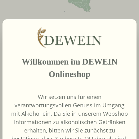
neue Produkte
Produktgalerie überspringen
Willkommen im DEWEIN
2022
African Pride Wines
Onlineshop
- Forager Red -
Shiraz / Grenache
African Pride Wines
Wir setzen uns für einen
Südafrika
verantwortungsvollen Genuss im Umgang
Grenache, Shiraz
mit Alkohol ein. Da Sie in unserem Webshop
Informationen zu alkoholischen Getränken
erhalten, bitten wir Sie zunächst zu
bestätigen, dass Sie bereits 18 Jahre alt sind.