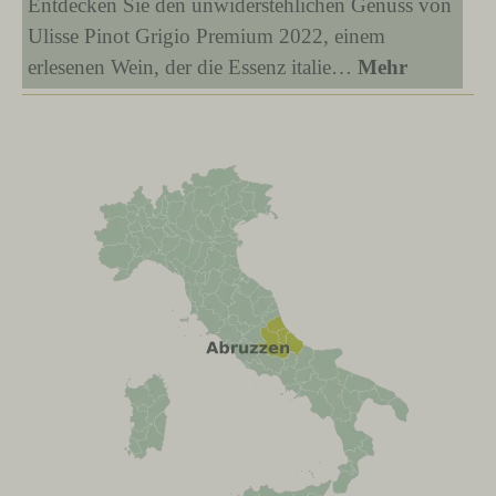
Entdecken Sie den unwiderstehlichen Genuss von
Ulisse Pinot Grigio Premium 2022, einem
erlesenen Wein, der die Essenz italie…
Mehr