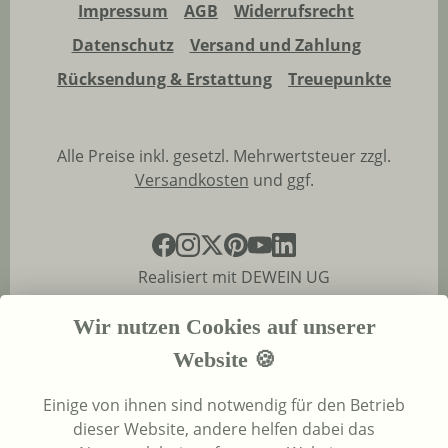
Impressum
AGB
Widerrufsrecht
Datenschutz
Versand und Zahlung
Rücksendung & Erstattung
Treuepunkte
Alle Preise inkl. gesetzl. Mehrwertsteuer zzgl.
Versandkosten
und ggf.
Realisiert mit DEWEIN UG
Wir nutzen Cookies auf unserer
Website 🍪
Einige von ihnen sind notwendig für den Betrieb
dieser Website, andere helfen dabei das