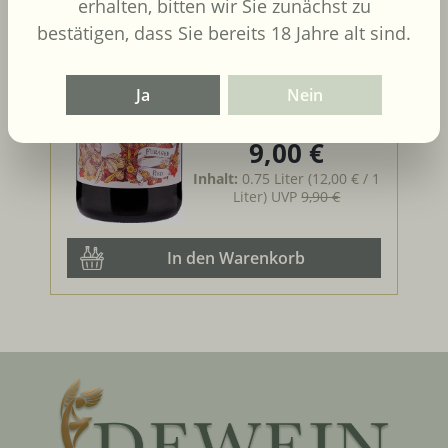
erhalten, bitten wir Sie zunächst zu
bestätigen, dass Sie bereits 18 Jahre alt sind.
Ja
Nein
9,00 €
Regulärer Preis:
Inhalt:
0.75 Liter
(12,00 € / 1
Liter)
UVP
9,90 €
In den Warenkorb