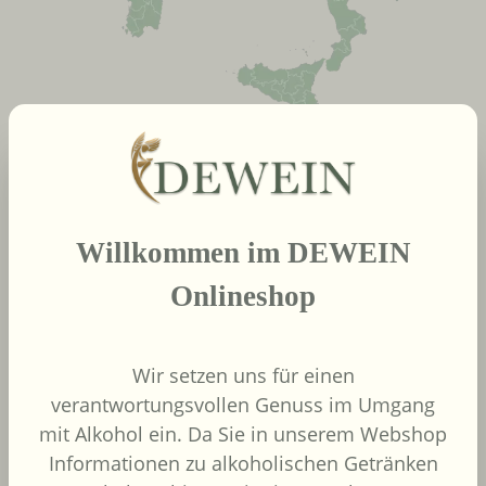
neue Produkte
Produktgalerie überspringen
Willkommen im DEWEIN
2022
Onlineshop
African Pride Wines
- Forager Red -
Shiraz / Grenache
Wir setzen uns für einen
African Pride Wines
verantwortungsvollen Genuss im Umgang
Südafrika
mit Alkohol ein. Da Sie in unserem Webshop
Grenache, Shiraz
Informationen zu alkoholischen Getränken