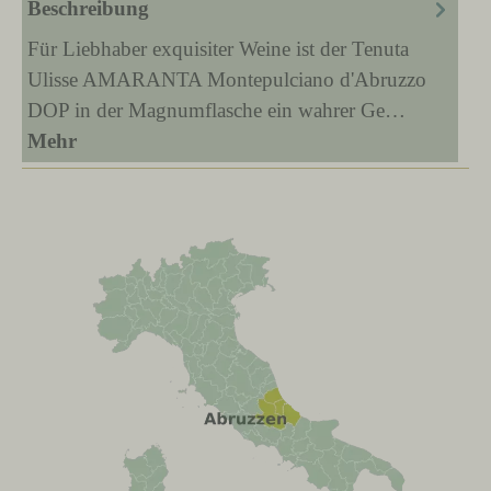
Beschreibung
Für Liebhaber exquisiter Weine ist der Tenuta
Ulisse AMARANTA Montepulciano d'Abruzzo
DOP in der Magnumflasche ein wahrer Ge…
Mehr