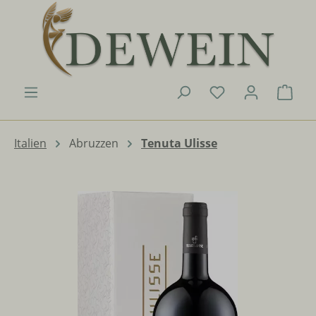
Zum Hauptinhalt springen
Du hast 0 Produk
Ware
Italien
Abruzzen
Tenuta Ulisse