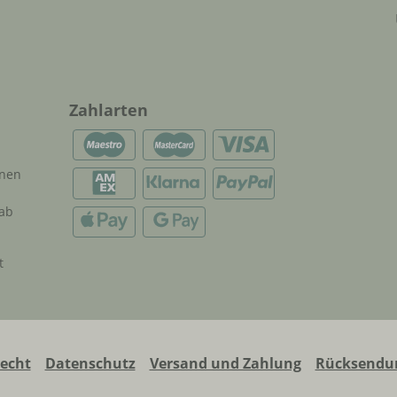
Zahlarten
onen
 ab
t
recht
Datenschutz
Versand und Zahlung
Rücksendun