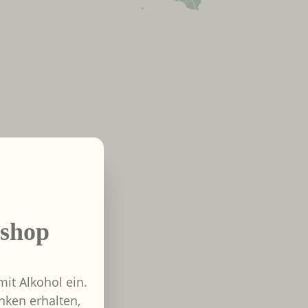
shop
it Alkohol ein.
nken erhalten,