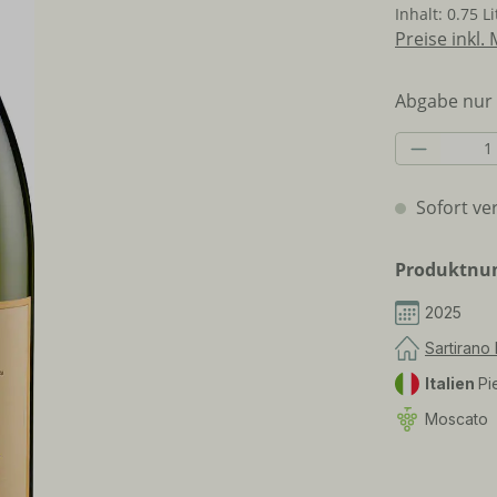
Inhalt:
0.75 L
Preise inkl.
Abgabe nur 
Produkt 
Sofort ver
Produktn
2025
Sartirano 
Italien
Pi
Moscato