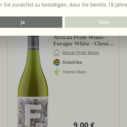
r Sie zunächst zu bestätigen, dass Sie bereits 18 Jahre
Ja
Nein
2024
African Pride Wines -
Forager White - Chenin
Blanc / Grenache Blanc
African Pride Wines
Südafrika
Chenin Blanc
9,00 €
Regulärer Preis: