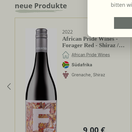
neue Produkte
Produktgalerie überspringen
bitten wi
2022
African Pride Wines -
Forager Red - Shiraz /
Grenache
African Pride Wines
Südafrika
Grenache, Shiraz
9,00 €
Regulärer Preis: