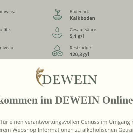
hinweis:
Bodenart:
Kalkboden
ulfite:
Gesamtsäure:
5,1 g/l
sniveau:
Restzucker:
120,3 g/l
peratur:
Verschluss :
Naturkork
ei:
Biologischer Anbau:
Nein
lkommen im DEWEIN Online
 für einen verantwortungsvollen Genuss im Umgang m
erem Webshop Informationen zu alkoholischen Geträ