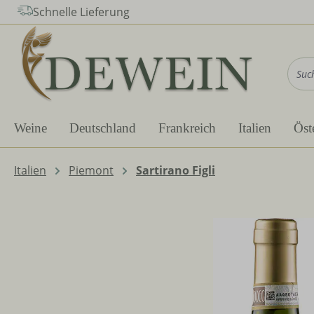
Schnelle Lieferung
m Hauptinhalt springen
Zur Suche springen
Zur Hauptnavigation springen
Weine
Deutschland
Frankreich
Italien
Öst
Italien
Piemont
Sartirano Figli