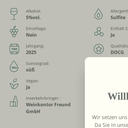
Alkohol:
Allergen
5%vol.
Sulfite
Einzellage:
Enthält S
Nein
Ja
Jahrgang:
Qualität
2025
DOCG
Suessegrad:
Trinktem
süß
8-10 °C
Vegan:
Alkoholfr
Ja
Nein
Wil
Inverkehrbringer :
Weinkontor Freund
GmbH
Wir setzen uns
Da Sie in uns