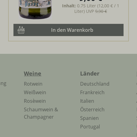
Inhalt:
0.75 Liter
(12,00 € / 1
Liter)
UVP
9,90 €
In den Warenkorb
Weine
Länder
ung
Rotwein
Deutschland
Weißwein
Frankreich
Rosèwein
Italien
Schaumwein &
Österreich
Champagner
Spanien
Portugal