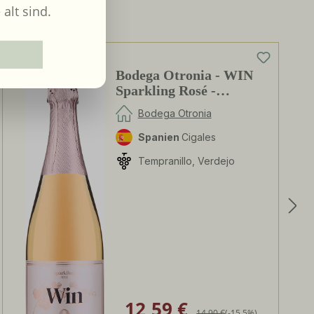
 alt sind.
0%
Bodega Otronia - WIN
Sparkling Rosé -
alkoholfrei
Bodega Otronia
Spanien
Cigales
Tempranillo, Verdejo
12,59 €
Verkaufspreis:
Regulärer Preis:
14,90 €
(-15.5%)