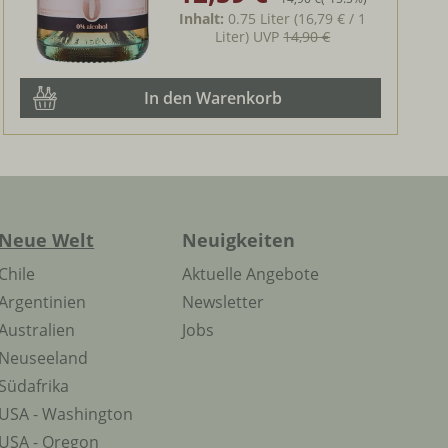
Inhalt:
0.75 Liter
(16,79 € / 1
Liter)
UVP
14,90 €
In den Warenkorb
Neue Welt
Neuigkeiten
Chile
Aktuelle Angebote
Argentinien
Newsletter
Australien
Jobs
Neuseeland
Südafrika
USA - Washington
USA - Oregon