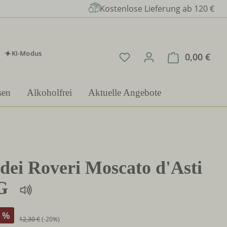
Kostenlose Lieferung ab 120 €
KI-Modus
Du hast 0 Produkte auf 
0,00 €
Ware
sen
Alkoholfrei
Aktuelle Angebote
 dei Roveri Moscato d'Asti
G
%
12,30 €
(-20%)