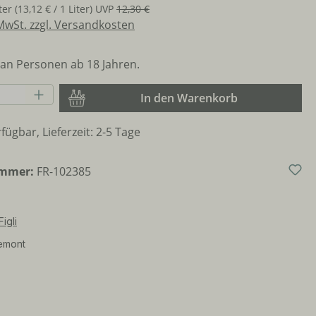
iter
(13,12 € / 1 Liter)
UVP
12,30 €
 MwSt. zzgl. Versandkosten
an Personen ab 18 Jahren.
Anzahl: Gib den gewünschten Wert ein o
In den Warenkorb
fügbar, Lieferzeit: 2-5 Tage
ummer:
FR-102385
Figli
emont