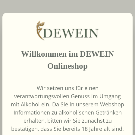
neue Produkte
Produktgalerie überspringen
2022
Willkommen im DEWEIN
African Pride Wines
- Forager Red -
Onlineshop
Shiraz / Grenache
African Pride Wines
Südafrika
Wir setzen uns für einen
Grenache, Shiraz
verantwortungsvollen Genuss im Umgang
mit Alkohol ein. Da Sie in unserem Webshop
Informationen zu alkoholischen Getränken
erhalten, bitten wir Sie zunächst zu
bestätigen, dass Sie bereits 18 Jahre alt sind.