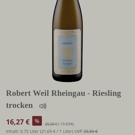
Robert Weil Rheingau - Riesling
trocken
16,27 €
%
20,30 €
(-19.85%)
Inhalt:
0.75 Liter
(21,69 € / 1 Liter)
UVP
20,30 €