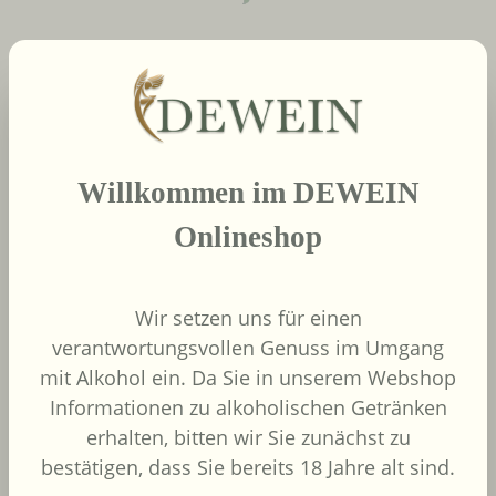
neue Produkte
Produktgalerie überspringen
2022
Willkommen im DEWEIN
African Pride Wines
- Forager Red -
Onlineshop
Shiraz / Grenache
African Pride Wines
Südafrika
Wir setzen uns für einen
Grenache, Shiraz
verantwortungsvollen Genuss im Umgang
mit Alkohol ein. Da Sie in unserem Webshop
Informationen zu alkoholischen Getränken
erhalten, bitten wir Sie zunächst zu
bestätigen, dass Sie bereits 18 Jahre alt sind.