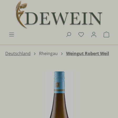
Zum Hauptinhalt springen
Du hast 0 Produk
Ware
Deutschland
Rheingau
Weingut Robert Weil