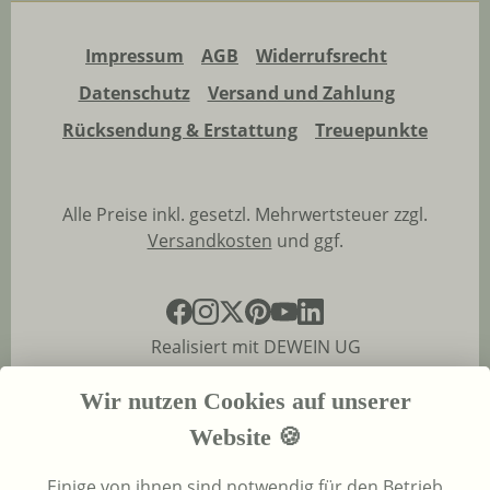
Impressum
AGB
Widerrufsrecht
Datenschutz
Versand und Zahlung
Rücksendung & Erstattung
Treuepunkte
Alle Preise inkl. gesetzl. Mehrwertsteuer zzgl.
Versandkosten
und ggf.
Realisiert mit DEWEIN UG
Wir nutzen Cookies auf unserer
Website 🍪
Einige von ihnen sind notwendig für den Betrieb