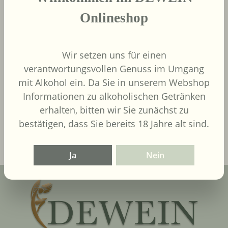
Onlineshop
Wir setzen uns für einen
9,00 €
Regulärer Preis:
verantwortungsvollen Genuss im Umgang
Inhalt:
0.75 Liter
(12,00 € / 1
mit Alkohol ein. Da Sie in unserem Webshop
Liter)
UVP
9,90 €
Informationen zu alkoholischen Getränken
erhalten, bitten wir Sie zunächst zu
In den Warenkorb
bestätigen, dass Sie bereits 18 Jahre alt sind.
Ja
Nein