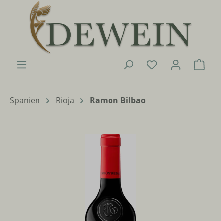
Zum Hauptinhalt springen
Du hast 0 Produk
Ware
Spanien
Rioja
Ramon Bilbao