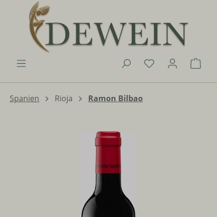
Zum Hauptinhalt springen
Du hast 0 Produk
Ware
Spanien
Rioja
Ramon Bilbao