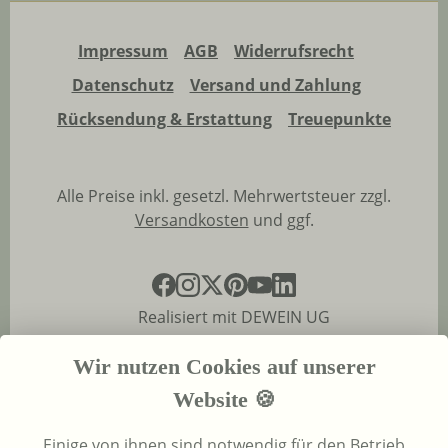
Impressum
AGB
Widerrufsrecht
Datenschutz
Versand und Zahlung
Rücksendung & Erstattung
Treuepunkte
Alle Preise inkl. gesetzl. Mehrwertsteuer zzgl.
Versandkosten
und ggf.
Realisiert mit DEWEIN UG
Wir nutzen Cookies auf unserer
Website 🍪
Einige von ihnen sind notwendig für den Betrieb