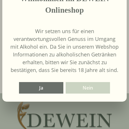
Onlineshop
Wir setzen uns für einen
9,00 €
Regulärer Preis:
verantwortungsvollen Genuss im Umgang
Inhalt:
0.75 Liter
(12,00 € / 1
mit Alkohol ein. Da Sie in unserem Webshop
Liter)
UVP
9,90 €
Informationen zu alkoholischen Getränken
erhalten, bitten wir Sie zunächst zu
In den Warenkorb
bestätigen, dass Sie bereits 18 Jahre alt sind.
Ja
Nein