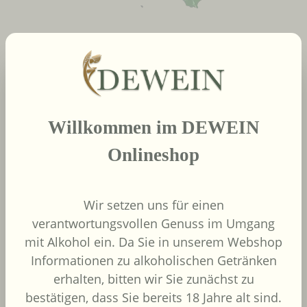
neue Produkte
Produktgalerie überspringen
2022
Willkommen im DEWEIN
African Pride Wines
- Forager Red -
Onlineshop
Shiraz / Grenache
African Pride Wines
Südafrika
Wir setzen uns für einen
Grenache, Shiraz
verantwortungsvollen Genuss im Umgang
mit Alkohol ein. Da Sie in unserem Webshop
Informationen zu alkoholischen Getränken
erhalten, bitten wir Sie zunächst zu
bestätigen, dass Sie bereits 18 Jahre alt sind.