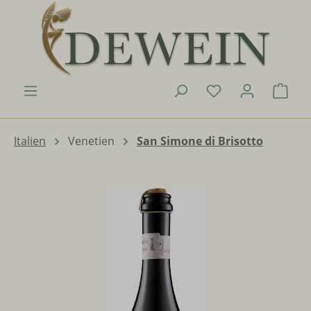
Zum Hauptinhalt springen
Du hast 0 Produk
Ware
Italien
Venetien
San Simone di Brisotto