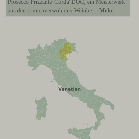
Prosecco Frizzante 'Corda' DOC, ein Meisterwerk
aus den sonnenverwöhnten Weinbe…
Mehr