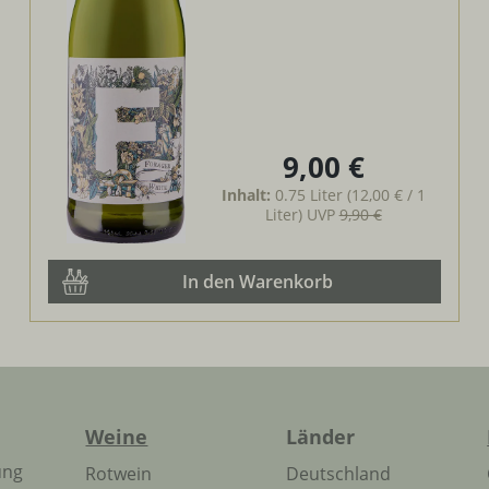
9,00 €
Regulärer Preis:
Inhalt:
0.75 Liter
(12,00 € / 1
Liter)
UVP
9,90 €
In den Warenkorb
Weine
Länder
ung
Rotwein
Deutschland