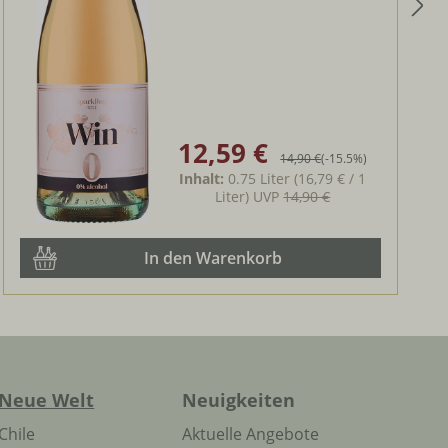
12,59 €
Verkaufspreis:
Regulärer Preis:
14,90 €
(-15.5%)
Inhalt:
0.75 Liter
(16,79 € / 1
Liter)
UVP
14,90 €
In den Warenkorb
Neue Welt
Neuigkeiten
Chile
Aktuelle Angebote