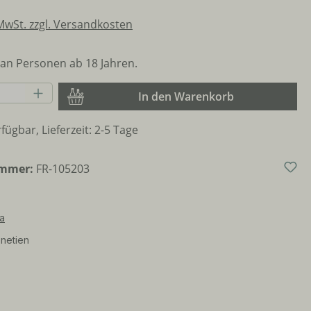
 MwSt. zzgl. Versandkosten
an Personen ab 18 Jahren.
Anzahl: Gib den gewünschten Wert ein o
In den Warenkorb
fügbar, Lieferzeit: 2-5 Tage
ummer:
FR-105203
ia
netien