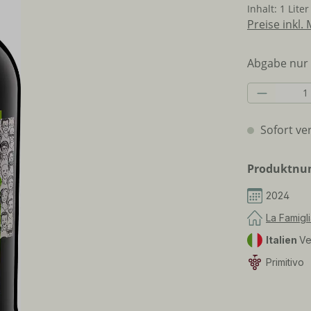
Inhalt:
1 Liter
Preise inkl.
Abgabe nur 
Produkt 
Sofort ver
Produktn
2024
La Famigl
Italien
Ve
Primitivo