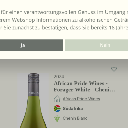
bringer :
 für einen verantwortungsvollen Genuss im Umgang m
ntor Freund
erem Webshop Informationen zu alkoholischen Geträ
DE 33829
r Sie zunächst zu bestätigen, dass Sie bereits 18 Jahre
lzhausen
Ja
Nein
2024
African Pride Wines -
Forager White - Chenin
Blanc / Grenache Blanc
African Pride Wines
Südafrika
Chenin Blanc