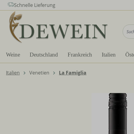
Schnelle Lieferung
m Hauptinhalt springen
Zur Suche springen
Zur Hauptnavigation springen
Weine
Deutschland
Frankreich
Italien
Öst
Italien
Venetien
La Famiglia