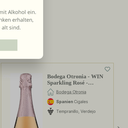
it Alkohol ein.
nken erhalten,
 alt sind.
0%
Bodega Otronia - WIN
Sparkling Rosé -
alkoholfrei
Bodega Otronia
Spanien
Cigales
Tempranillo, Verdejo