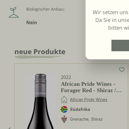
Biologischer Anbau:
Inverkehr
Wir setzen uns
Weinko
Da Sie in uns
Nein
GmbH, 
bitten wi
Borgho
neue Produkte
Produktgalerie überspringen
2022
African Pride Wines -
Forager Red - Shiraz /
Grenache
African Pride Wines
Südafrika
Grenache, Shiraz