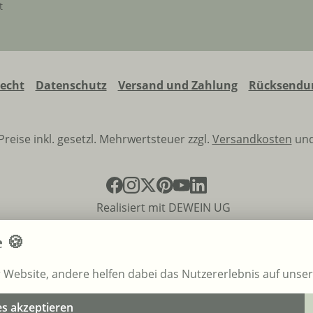
t
recht
Datenschutz
Versand und Zahlung
Rücksendun
 Preise inkl. gesetzl. Mehrwertsteuer zzgl.
Versandkosten
und
Realisiert mit DEWEIN UG
e 🍪
r Website, andere helfen dabei das Nutzererlebnis auf unse
es akzeptieren