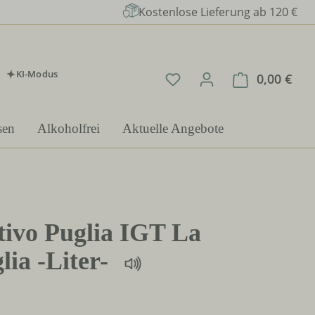
Kostenlose Lieferung ab 120 €
KI-Modus
Du hast 0 Produkte auf 
0,00 €
Ware
sen
Alkoholfrei
Aktuelle Angebote
tivo Puglia IGT La
lia -Liter-