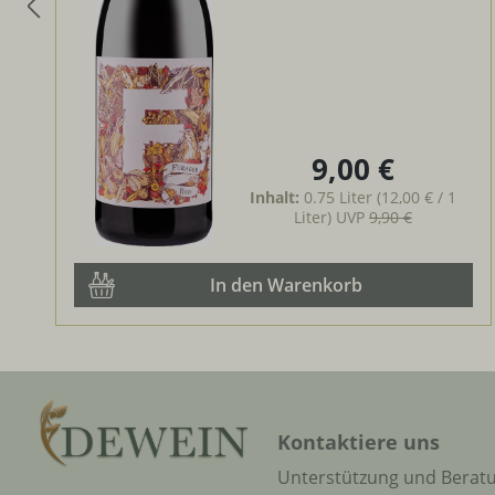
9,00 €
Regulärer Preis:
Inhalt:
0.75 Liter
(12,00 € / 1
Liter)
UVP
9,90 €
In den Warenkorb
Kontaktiere uns
Unterstützung und Berat