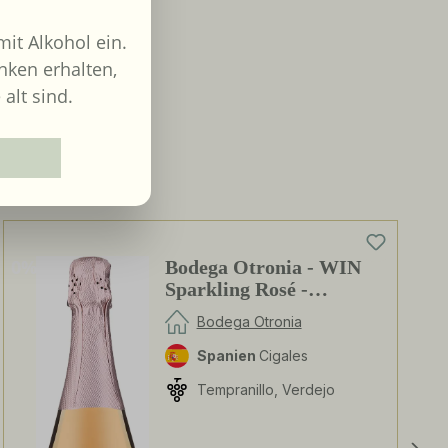
it Alkohol ein.
nken erhalten,
 alt sind.
0%
Bodega Otronia - WIN
Sparkling Rosé -
alkoholfrei
Bodega Otronia
Spanien
Cigales
Tempranillo, Verdejo