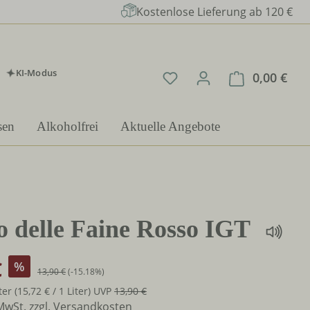
Kostenlose Lieferung ab 120 €
KI-Modus
Du hast 0 Produkte auf 
0,00 €
Ware
sen
Alkoholfrei
Aktuelle Angebote
o delle Faine Rosso IGT
€
%
13,90 €
(-15.18%)
iter
(15,72 € / 1 Liter)
UVP
13,90 €
 MwSt. zzgl. Versandkosten