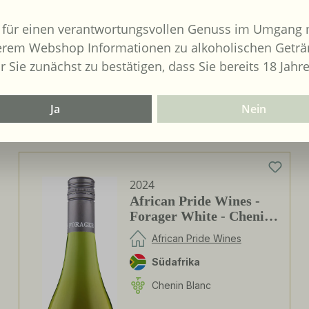
Nein
 für einen verantwortungsvollen Genuss im Umgang m
bringer :
erem Webshop Informationen zu alkoholischen Geträ
ntor Freund
r Sie zunächst zu bestätigen, dass Sie bereits 18 Jahre
Ja
Nein
2024
African Pride Wines -
Forager White - Chenin
Blanc / Grenache Blanc
African Pride Wines
Südafrika
Chenin Blanc