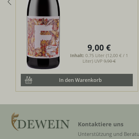
9,00 €
Regulärer Preis:
Inhalt:
0.75 Liter
(12,00 € / 1
Liter)
UVP
9,90 €
In den Warenkorb
Kontaktiere uns
Unterstützung und Berat