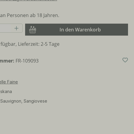
an Personen ab 18 Jahren.
Anzahl: Gib den gewünschten Wert ein o
In den Warenkorb
fügbar, Lieferzeit: 2-5 Tage
ummer:
FR-109093
lle Faine
skana
 Sauvignon, Sangiovese