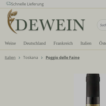
Schnelle Lieferung
m Hauptinhalt springen
Zur Suche springen
Zur Hauptnavigation springen
Weine
Deutschland
Frankreich
Italien
Öst
Italien
Toskana
Poggio delle Faine