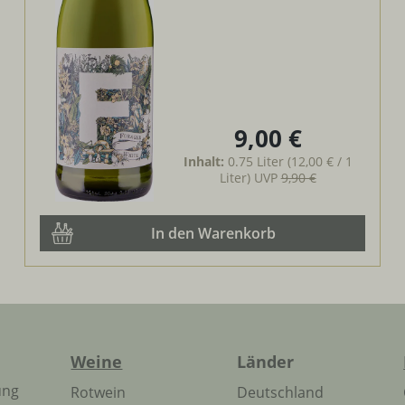
9,00 €
Regulärer Preis:
Inhalt:
0.75 Liter
(12,00 € / 1
Liter)
UVP
9,90 €
In den Warenkorb
Weine
Länder
ung
Rotwein
Deutschland