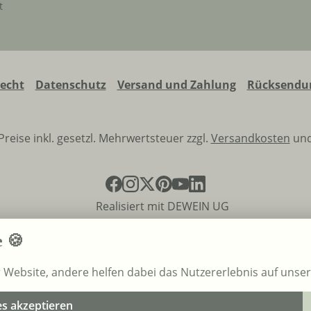
t
recht
Datenschutz
Versand und Zahlung
Rücksendun
 Preise inkl. gesetzl. Mehrwertsteuer zzgl.
Versandkosten
und
Realisiert mit DEWEIN UG
e 🍪
r Website, andere helfen dabei das Nutzererlebnis auf unse
es akzeptieren