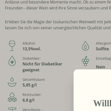
Anlässe und besondere Momente macht. Ob zu einem fes
Freunden - dieser Wein wird Ihre Sinne verzaubern und
Erleben Sie die Magie der toskanischen Weinwelt mit jed
lassen Sie sich von seiner unvergleichlichen Qualität und
Alkohol:
Allergen
13,5%vol.
Sulfite
Diabetiker:
Einzellag
Nicht für Diabetiker
Nein
geeignet
Gesamtsäure:
Jahrgang
5,85 g/l
2021
Restzucker:
Suessegr
6,8 g/l
trocke
Wil
Verschluss :
Vegan: