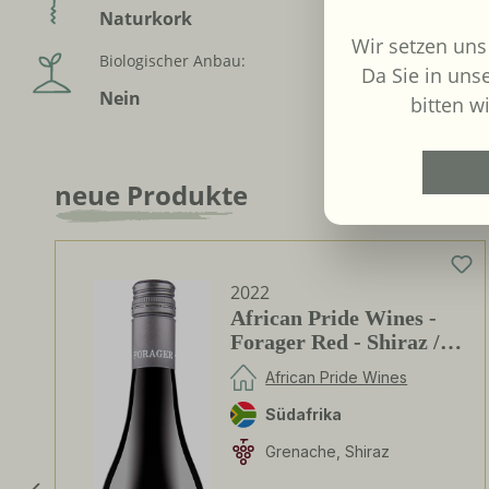
Naturkork
Nein
Wir setzen uns
Biologischer Anbau:
Inverkehr
Da Sie in uns
Weinko
Nein
bitten wi
GmbH
neue Produkte
Produktgalerie überspringen
2022
African Pride Wines -
Forager Red - Shiraz /
Grenache
African Pride Wines
Südafrika
Grenache, Shiraz