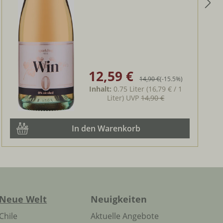
12,59 €
Verkaufspreis:
Regulärer Preis:
14,90 €
(-15.5%)
Inhalt:
0.75 Liter
(16,79 € / 1
Liter)
UVP
14,90 €
In den Warenkorb
Neue Welt
Neuigkeiten
Chile
Aktuelle Angebote