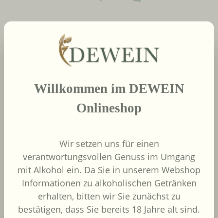
neue Produkte
Produktgalerie überspringen
2022
Willkommen im DEWEIN
African Pride Wines
- Forager Red -
Onlineshop
Shiraz / Grenache
African Pride Wines
Südafrika
Wir setzen uns für einen
Grenache, Shiraz
verantwortungsvollen Genuss im Umgang
mit Alkohol ein. Da Sie in unserem Webshop
Informationen zu alkoholischen Getränken
erhalten, bitten wir Sie zunächst zu
bestätigen, dass Sie bereits 18 Jahre alt sind.