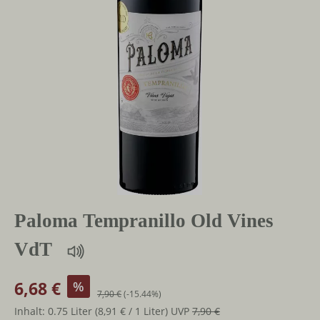
Paloma Tempranillo Old Vines
VdT
6,68 €
%
7,90 €
(-15.44%)
Inhalt:
0.75 Liter
(8,91 € / 1 Liter)
UVP
7,90 €