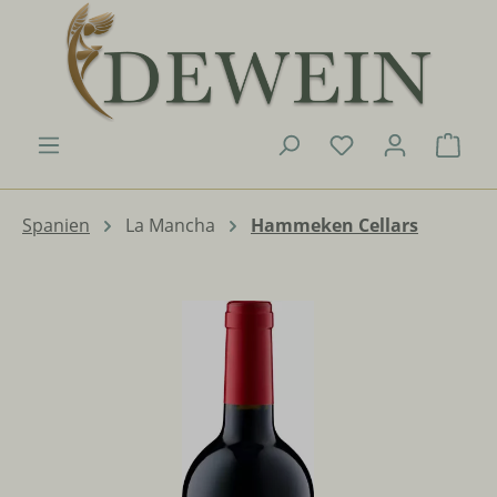
Zum Hauptinhalt springen
Du hast 0 Produk
Ware
Spanien
La Mancha
Hammeken Cellars