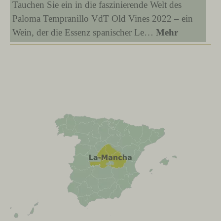
Tauchen Sie ein in die faszinierende Welt des
Paloma Tempranillo VdT Old Vines 2022 – ein
Wein, der die Essenz spanischer Le…
Mehr