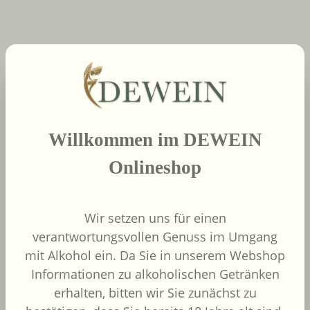
neue Produkte
Produktgalerie überspringen
Willkommen im DEWEIN
2022
African Pride Wines
Onlineshop
- Forager Red -
Shiraz / Grenache
African Pride Wines
Wir setzen uns für einen
Südafrika
verantwortungsvollen Genuss im Umgang
Grenache, Shiraz
mit Alkohol ein. Da Sie in unserem Webshop
Informationen zu alkoholischen Getränken
erhalten, bitten wir Sie zunächst zu