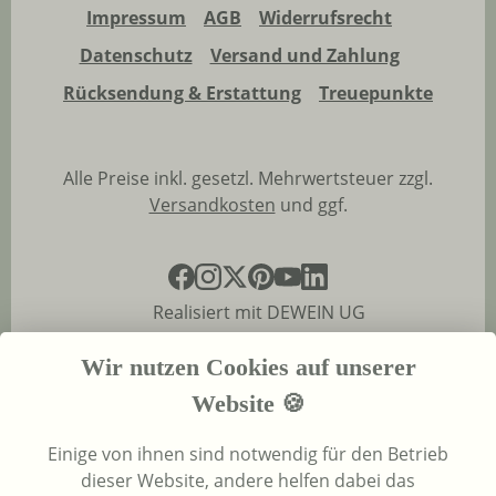
Impressum
AGB
Widerrufsrecht
Datenschutz
Versand und Zahlung
Rücksendung & Erstattung
Treuepunkte
Alle Preise inkl. gesetzl. Mehrwertsteuer zzgl.
Versandkosten
und ggf.
Realisiert mit DEWEIN UG
Wir nutzen Cookies auf unserer
Website 🍪
Einige von ihnen sind notwendig für den Betrieb
dieser Website, andere helfen dabei das