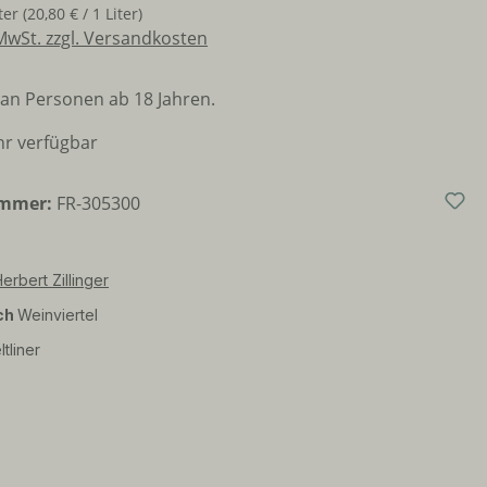
iter
(20,80 € / 1 Liter)
 MwSt. zzgl. Versandkosten
an Personen ab 18 Jahren.
r verfügbar
ummer:
FR-305300
erbert Zillinger
ch
Weinviertel
tliner