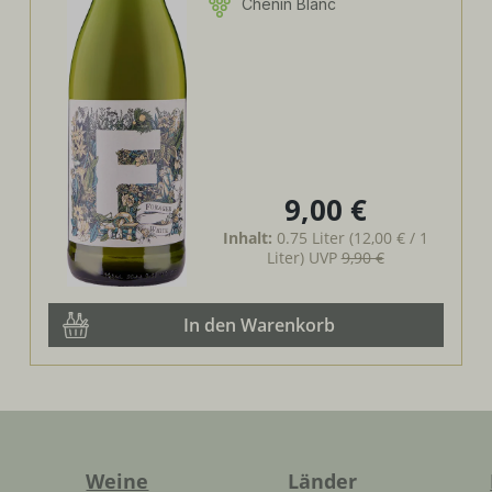
Chenin Blanc
9,00 €
Regulärer Preis:
Inhalt:
0.75 Liter
(12,00 € / 1
Liter)
UVP
9,90 €
In den Warenkorb
Weine
Länder