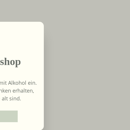
shop
it Alkohol ein.
nken erhalten,
 alt sind.