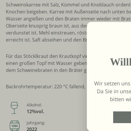
Schweinskarree mit Salz, Kümmel und Knoblauch ordentli
Knochen beigeben. Karree mit Außenseite nach unten bei 
Wasser angießen und den Braten immer wieder mit Brat
Oberseite knusprig braun ist, aus dem Bräter nehmen & 
verdunstet ist. Mehl einstreuen, rösten und mit Wasser a
erreicht ist. Saft abseihen und den Braten aufschneiden.
Für das Stöcklkraut den Krautkopf vierteln. Den Strunk n
Wil
einen großen Topf mit Wasser geben und mit den Zutat
dem Schweinebraten in den Bräter geben, mit Bratensaf
Wir setzen uns
Backrohrtemperatur: 220 °C fallend, Dauer: min. 2 Stund
Da Sie in uns
bitten wi
Alkohol:
Allergen
12%vol.
Sulfite
Jahrgang:
Restzuck
2022
1 g/l