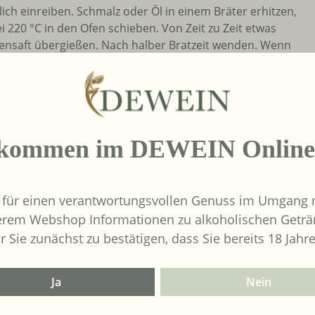
ch einreiben. Schmalz oder Öl in einem Bräter erhitzen,
220 °C in den Ofen schieben. Von Zeit zu Zeit etwas
ensaft übergießen. Nach halber Bratzeit wenden. Wenn
warm stellen. Knochen rösten, bis das Wasser
ufgießen. So lange kochen, bis die richtige Konsistenz
icht entfernen, damit die Blätter zusammenhalten. In
lkommen im DEWEIN Online
en weich kochen. Die Krautstücke heraus nehmen und zu
t übergießen und noch 15 Min mitbraten.
 für einen verantwortungsvollen Genuss im Umgang m
en Beilagen: Erdäpfelknödel
erem Webshop Informationen zu alkoholischen Geträ
r Sie zunächst zu bestätigen, dass Sie bereits 18 Jahre
hinweis:
Gesamtsäure:
6,4 g/l
Ja
Nein
er:
VDP - Mitglied:
Ja