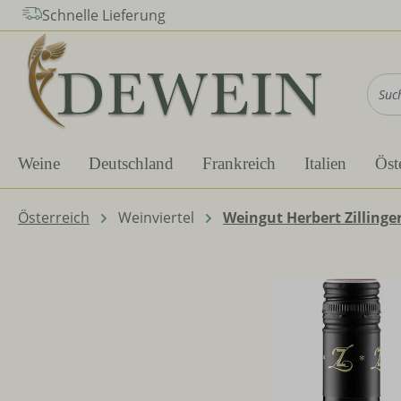
Schnelle Lieferung
m Hauptinhalt springen
Zur Suche springen
Zur Hauptnavigation springen
Weine
Deutschland
Frankreich
Italien
Öst
Österreich
Weinviertel
Weingut Herbert Zillinge