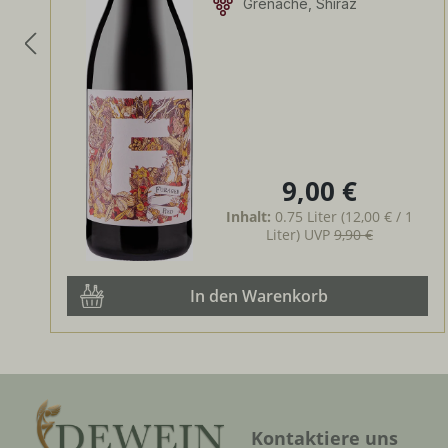
Grenache, Shiraz
9,00 €
Regulärer Preis:
Inhalt:
0.75 Liter
(12,00 € / 1
Liter)
UVP
9,90 €
In den Warenkorb
Kontaktiere uns