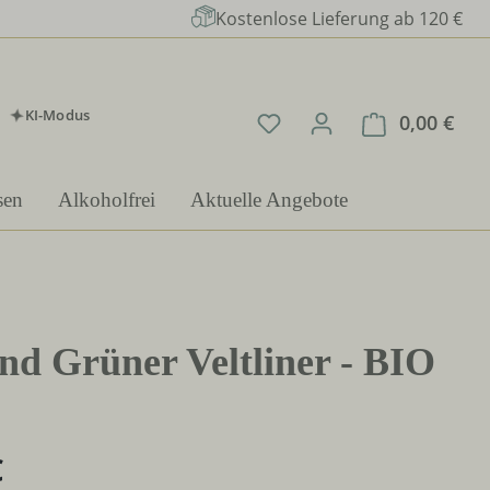
Kostenlose Lieferung ab 120 €
KI-Modus
Du hast 0 Produkte auf 
0,00 €
Ware
sen
Alkoholfrei
Aktuelle Angebote
nd Grüner Veltliner - BIO
€