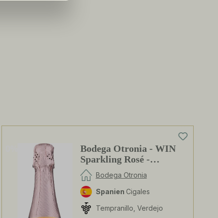
0%
Bodega Otronia - WIN
Sparkling Rosé -
alkoholfrei
Bodega Otronia
Spanien
Cigales
Tempranillo, Verdejo