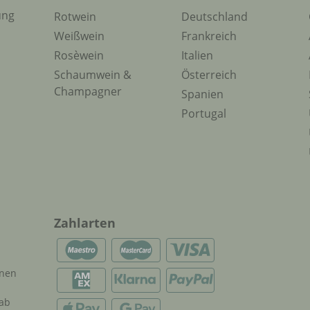
ung
Rotwein
Deutschland
Weißwein
Frankreich
Rosèwein
Italien
Schaumwein &
Österreich
Champagner
Spanien
Portugal
Zahlarten
onen
 ab