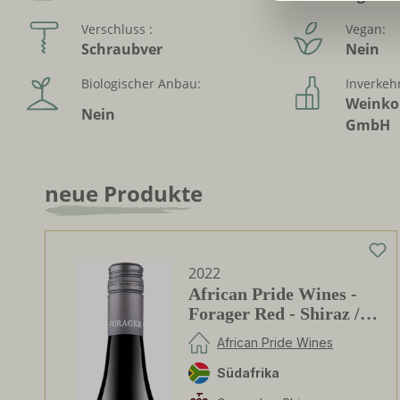
Verschluss :
Vegan:
Schraubver
Nein
Biologischer Anbau:
Inverkehr
Weinko
Nein
GmbH
neue Produkte
Produktgalerie überspringen
2022
African Pride Wines -
Forager Red - Shiraz /
Grenache
African Pride Wines
Südafrika