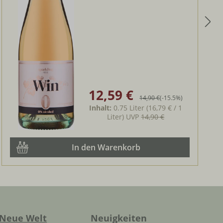
12,59 €
Verkaufspreis:
Regulärer Preis:
14,90 €
(-15.5%)
Inhalt:
0.75 Liter
(16,79 € / 1
Liter)
UVP
14,90 €
In den Warenkorb
Neue Welt
Neuigkeiten